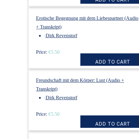
Erotische Begegnung mit dem Liebespartner (Audio
+ Transkript)
›
Dirk Revenstorf
Price:
€5.50
Freundschaft mit dem Körper: Lust (Audio +
Transkript)
›
Dirk Revenstorf
Price:
€5.50