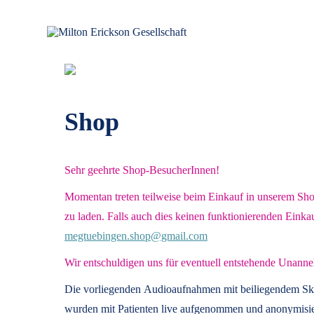
Zum
Inhalt
springen
für klinische Hypnose – Regionalstelle Tübingen
Milton Erickson Gesellschaft
Shop
Sehr geehrte Shop-BesucherInnen!
Momentan treten teilweise beim Einkauf in unserem Shop 
zu laden. Falls auch dies keinen funktionierenden Einka
megtuebingen.shop@gmail.com
Wir entschuldigen uns für eventuell entstehende Unanne
Die vorliegenden
Audioaufnahmen mit beiliegendem Sk
wurden mit Patienten live aufgenommen und anonymisier