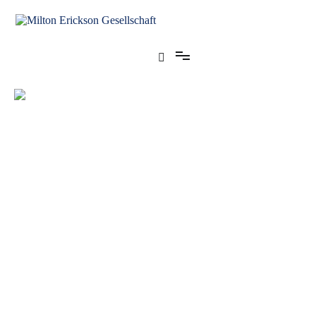
Zum
Inhalt
springen
für klinische Hypnose – Regionalstelle Tübingen
Milton Erickson Gesellschaft