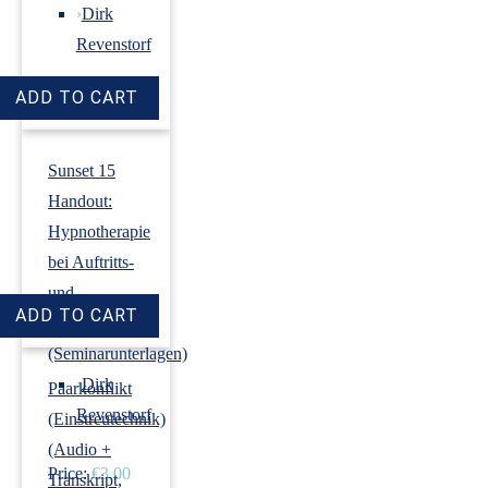
›
Dirk
Revenstorf
Price:
€18.00
Sunset 15
Handout:
Hypnotherapie
bei Auftritts-
und
Prüfungsangst
(Seminarunterlagen)
›
Dirk
Paarkonflikt
Revenstorf
(Einstreutechnik)
(Audio +
Price:
€3.00
Transkript,