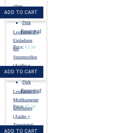
ohne
Induktion)
›
Dirk
Revenstorf
Leukämie 2 –
Einladung
Price:
€3.50
der
Stammzellen
(Audio +
Transkript)
›
Dirk
Revenstorf
Leukämie 1 –
Medikamente
Price:
€5.50
annehmen
(Audio +
Transkript)