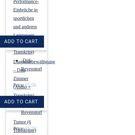
Performance-
Einbrüche in
sportlichen
und anderen
Leistungen
(Audio +
Transkript)
›
Dirk
Diagnosebewältigung
Revenstorf
– Drei
Zimmer
Price:
€5.50
(Audio +
Transkript)
›
Dirk
Revenstorf
Tumor (6
Price:
€5.50
Transkripte)