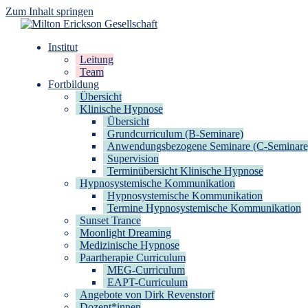
Zum Inhalt springen
Milton Erickson Gesellschaft
für klinische Hypnose – Regionalstelle Tübingen
Institut
Leitung
Team
Fortbildung
Übersicht
Klinische Hypnose
Übersicht
Grundcurriculum (B-Seminare)
Anwendungsbezogene Seminare (C-Seminare
Supervision
Terminübersicht Klinische Hypnose
Hypnosystemische Kommunikation
Hypnosystemische Kommunikation
Termine Hypnosystemische Kommunikation
Sunset Trance
Moonlight Dreaming
Medizinische Hypnose
Paartherapie Curriculum
MEG-Curriculum
EAPT-Curriculum
Angebote von Dirk Revenstorf
Dozent*innen