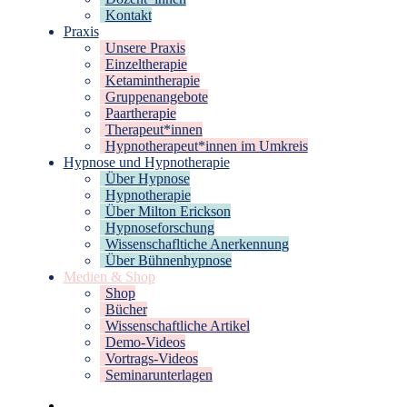
Kontakt
Praxis
Unsere Praxis
Einzeltherapie
Ketamintherapie
Gruppenangebote
Paartherapie
Therapeut*innen
Hypnotherapeut*innen im Umkreis
Hypnose und Hypnotherapie
Über Hypnose
Hypnotherapie
Über Milton Erickson
Hypnoseforschung
Wissenschafltiche Anerkennung
Über Bühnenhypnose
Medien & Shop
Shop
Bücher
Wissenschaftliche Artikel
Demo-Videos
Vortrags-Videos
Seminarunterlagen