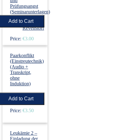
und
Prüfungsangst
(Seminarunterlagen)
›
Dirk
Revenstorf
Price:
€3.00
Paarkonflikt
(Einstreutechnik)
(Audio +
Transkript,
ohne
Induktion)
›
Dirk
Revenstorf
Price:
€3.50
Leukämie 2 –
Einladung der