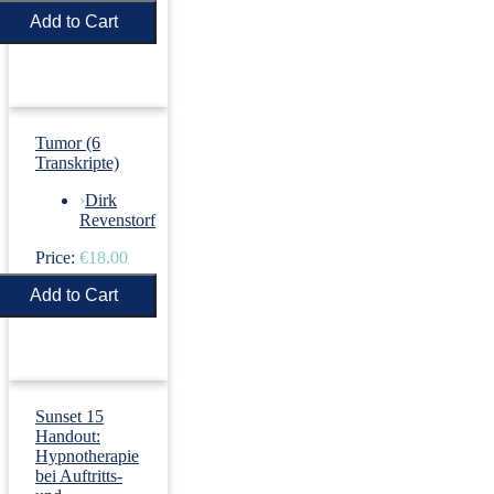
Price:
€5.50
Tumor (6
Transkripte)
›
Dirk
Revenstorf
Price:
€18.00
Sunset 15
Handout:
Hypnotherapie
bei Auftritts-