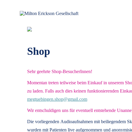
Zum
Inhalt
springen
für klinische Hypnose – Regionalstelle Tübingen
Milton Erickson Gesellschaft
Shop
Sehr geehrte Shop-BesucherInnen!
Momentan treten teilweise beim Einkauf in unserem Shop 
zu laden. Falls auch dies keinen funktionierenden Einka
megtuebingen.shop@gmail.com
Wir entschuldigen uns für eventuell entstehende Unanne
Die vorliegenden
Audioaufnahmen mit beiliegendem Sk
wurden mit Patienten live aufgenommen und anonymisier