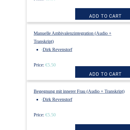
Manuelle Ambivalenzintegration (Audio +
Transkript)
›
Dirk Revenstorf
Price:
€5.50
Begegnung mit innerer Frau (Audio + Transkript)
›
Dirk Revenstorf
Price:
€5.50