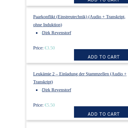
Paarkonflikt (Einstreutechnik) (Audio + Transkript,
ohne Induktion)
›
Dirk Revenstorf
Price:
€3.50
Leukämie 2 – Einladung der Stammzellen (Audio +
Transkript)
›
Dirk Revenstorf
Price:
€5.50