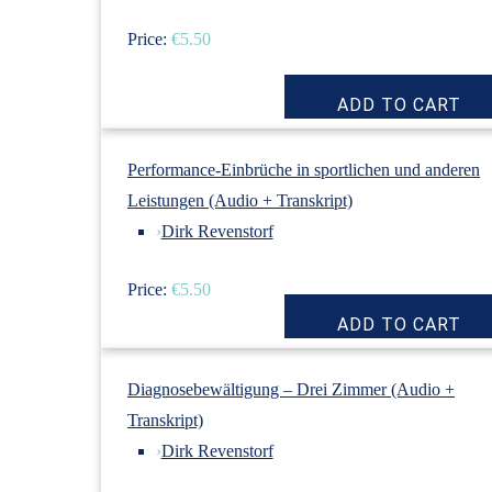
Price:
€5.50
Performance-Einbrüche in sportlichen und anderen
Leistungen (Audio + Transkript)
›
Dirk Revenstorf
Price:
€5.50
Diagnosebewältigung – Drei Zimmer (Audio +
Transkript)
›
Dirk Revenstorf