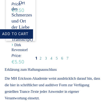
Ort
Price:
des
€5.50
Schmerzes
und Ort
der Liebe
(Audio +
Transkript)
›
Dirk
Revenstorf
Price:
1
2
3
4
5
6
7
€5.50
Erklärung zum Haftungsausschluss
Die MH Erickson-Akademie weist ausdrücklich darauf hin, dass
die hier in schriftlicher und auditiver Form zur Verfügung
gestellten Trance-Texte jeder Anwender in eigener
Verantwortung einsetzt.