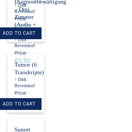
Diagnosebewältigung
›
Dirk
– Drei
Revenstorf
Zimmer
Price:
(Audio +
€5.50
Transkript)
›
Dirk
Revenstorf
Price:
€5.50
Tumor (6
Transkripte)
›
Dirk
Revenstorf
Price:
€18.00
Sunset