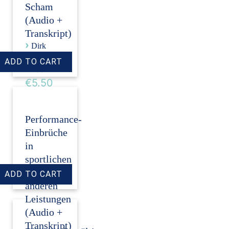
Scham
(Audio +
Transkript)
›
Dirk
Revenstorf
Price:
€5.50
Performance-
Einbrüche
in
sportlichen
und
anderen
Leistungen
(Audio +
Transkript)