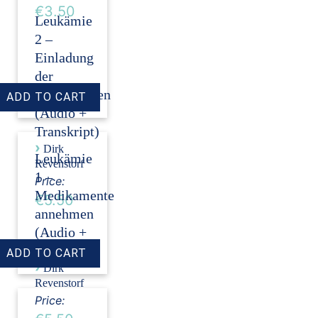
€3.50
Leukämie
2 –
Einladung
der
Stammzellen
(Audio +
Transkript)
›
Dirk
Leukämie
Revenstorf
1 –
Price:
Medikamente
€5.50
annehmen
(Audio +
Transkript)
›
Dirk
Revenstorf
Price: