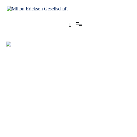
für klinische Hypnose – Regionalstelle Tübingen
Milton Erickson Gesellschaft