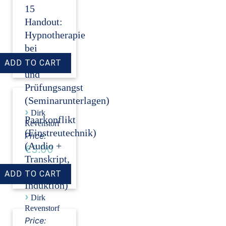
15
Handout:
Hypnotherapie
bei
Auftritts-
und
Prüfungsangst
(Seminarunterlagen)
›
Dirk
Paarkonflikt
Revenstorf
(Einstreutechnik)
Price:
(Audio +
€3.00
Transkript,
ohne
Induktion)
›
Dirk
Revenstorf
Price: