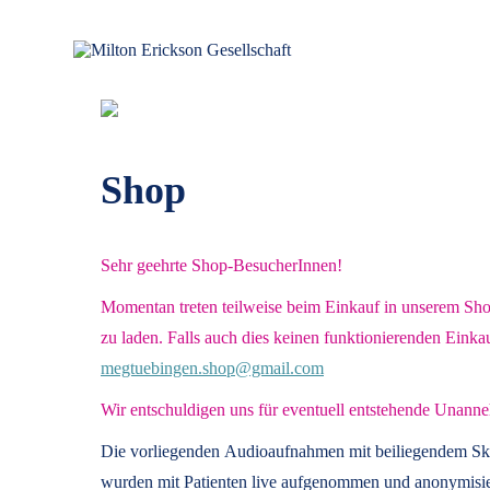
Zum
Inhalt
springen
für klinische Hypnose – Regionalstelle Tübingen
Milton Erickson Gesellschaft
Shop
Sehr geehrte Shop-BesucherInnen!
Momentan treten teilweise beim Einkauf in unserem Shop 
zu laden. Falls auch dies keinen funktionierenden Einka
megtuebingen.shop@gmail.com
Wir entschuldigen uns für eventuell entstehende Unanne
Die vorliegenden
Audioaufnahmen mit beiliegendem Sk
wurden mit Patienten live aufgenommen und anonymisier