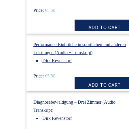
Price:
€5.50
Performance-Einbrüche in sportlichen und anderen
Leistungen (Audio + Transkript)
›
Dirk Revenstorf
Price:
€5.50
Diagnosebewältigung – Drei Zimmer (Audio +
Transkript)
›
Dirk Revenstorf