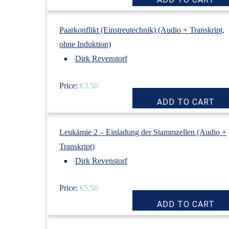
Paarkonflikt (Einstreutechnik) (Audio + Transkript,
ohne Induktion)
›
Dirk Revenstorf
Price:
€3.50
Leukämie 2 – Einladung der Stammzellen (Audio +
Transkript)
›
Dirk Revenstorf
Price:
€5.50