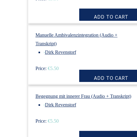
Manuelle Ambivalenzintegration (Audio +
Transkript)
›
Dirk Revenstorf
Price:
€5.50
Begegnung mit innerer Frau (Audio + Transkript)
›
Dirk Revenstorf
Price:
€5.50