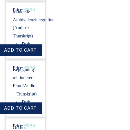
Price:
€5.50
Manuelle
Ambivalenzintegration
(Audio +
Transkript)
›
Dirk
Revenstorf
Price:
€5.50
Begegnung
mit innerer
Frau (Audio
+ Transkript)
›
Dirk
Revenstorf
Price:
€5.50
Ort des