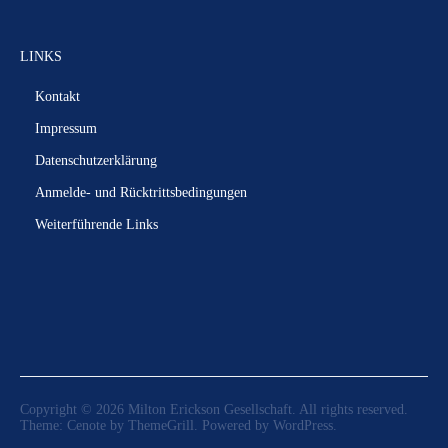
LINKS
Kontakt
Impressum
Datenschutzerklärung
Anmelde- und Rücktrittsbedingungen
Weiterführende Links
Copyright © 2026
Milton Erickson Gesellschaft
. All rights reserved.
Theme:
Cenote
by ThemeGrill. Powered by
WordPress
.