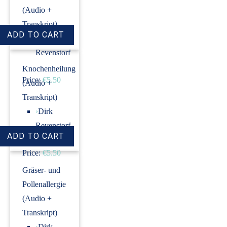
(Audio +
Transkript)
›
Dirk
Revenstorf
Knochenheilung
Price:
€5.50
(Audio +
Transkript)
›
Dirk
Revenstorf
Price:
€5.50
Gräser- und
Pollenallergie
(Audio +
Transkript)
›
Dirk