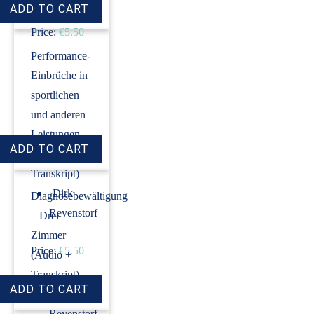
Price:
€5.50
Performance-
Einbrüche in
sportlichen
und anderen
Leistungen
(Audio +
Transkript)
›
Dirk
Diagnosebewältigung
Revenstorf
– Drei
Zimmer
Price:
€5.50
(Audio +
Transkript)
›
Dirk
Revenstorf