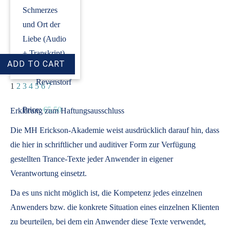
Schmerzes
und Ort der
Liebe (Audio
+ Transkript)
›
Dirk
Revenstorf
1
2
3
4
5
6
7
Price:
€5.50
Erklärung zum Haftungsausschluss
Die MH Erickson-Akademie weist ausdrücklich darauf hin, dass
die hier in schriftlicher und auditiver Form zur Verfügung
gestellten Trance-Texte jeder Anwender in eigener
Verantwortung einsetzt.
Da es uns nicht möglich ist, die Kompetenz jedes einzelnen
Anwenders bzw. die konkrete Situation eines einzelnen Klienten
zu beurteilen, bei dem ein Anwender diese Texte verwendet,