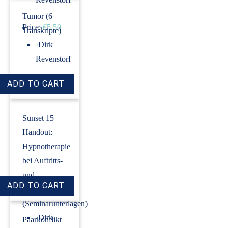
Tumor (6
Price:
€5.50
Transkripte)
›
Dirk
Revenstorf
Price:
€18.00
Sunset 15
Handout:
Hypnotherapie
bei Auftritts-
und
Prüfungsangst
(Seminarunterlagen)
›
Dirk
Paarkonflikt