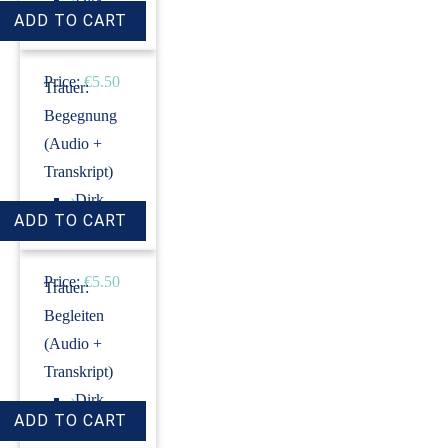
Revenstorf
Price:
€5.50
Trauer:
Begegnung
(Audio +
Transkript)
›
Dirk
Revenstorf
Price:
€5.50
Trauer:
Begleiten
(Audio +
Transkript)
›
Dirk
Revenstorf