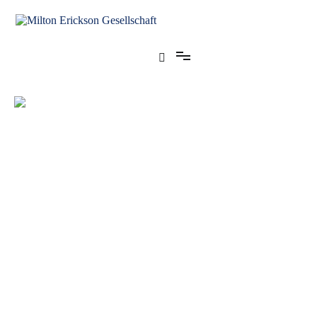
für klinische Hypnose – Regionalstelle Tübingen
Milton Erickson Gesellschaft