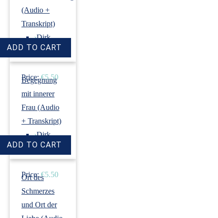
(Audio +
Transkript)
›
Dirk
Revenstorf
Price:
€5.50
Begegnung
mit innerer
Frau (Audio
+ Transkript)
›
Dirk
Revenstorf
Price:
€5.50
Ort des
Schmerzes
und Ort der