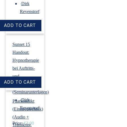
›
Dirk
Revenstorf
Price:
€18.00
Sunset 15
Handout:
Hypnotherapie
bei Auftritts-
und
Prüfungsangst
(Seminarunterlagen)
›
Dirk
Paarkonflikt
Revenstorf
(Einstreutechnik)
(Audio +
Price:
€3.00
Transkript,