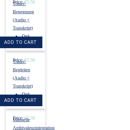
Price:
€5.50
Trauer:
Begegnung
(Audio +
Transkript)
›
Dirk
Revenstorf
Price:
€5.50
Trauer:
Begleiten
(Audio +
Transkript)
›
Dirk
Revenstorf
Price:
€5.50
Manuelle
Ambivalenzintegration