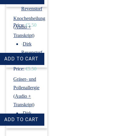
›
Dirk
Revenstorf
Knochenheilung
Price:
€5.50
(Audio +
Transkript)
›
Dirk
Revenstorf
Price:
€5.50
Gräser- und
Pollenallergie
(Audio +
Transkript)
›
Dirk
Revenstorf