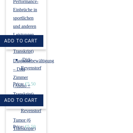
Performance-
Einbrüche in
sportlichen
und anderen
Leistungen
(Audio +
Transkript)
›
Dirk
Diagnosebewältigung
Revenstorf
– Drei
Zimmer
Price:
€5.50
(Audio +
Transkript)
›
Dirk
Revenstorf
Tumor (6
Price:
€5.50
Transkripte)