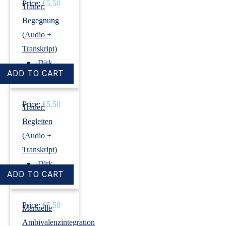
Price:
€5.50
Trauer:
Begegnung
(Audio +
Transkript)
›
Dirk
Revenstorf
Price:
€5.50
Trauer:
Begleiten
(Audio +
Transkript)
›
Dirk
Revenstorf
Price:
€5.50
Manuelle
Ambivalenzintegration