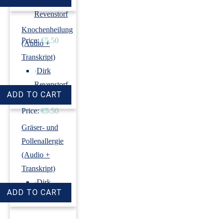
›
Dirk
Revenstorf
Knochenheilung
Price:
€5.50
(Audio +
Transkript)
›
Dirk
Revenstorf
Price:
€5.50
Gräser- und
Pollenallergie
(Audio +
Transkript)
›
Dirk
Revenstorf