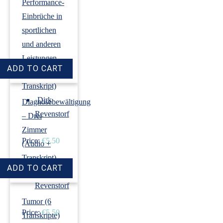
Performance-
Einbrüche in
sportlichen
und anderen
Leistungen
(Audio +
Transkript)
›
Dirk
Diagnosebewältigung
Revenstorf
– Drei
Zimmer
Price:
€5.50
(Audio +
Transkript)
›
Dirk
Revenstorf
Tumor (6
Price:
€5.50
Transkripte)