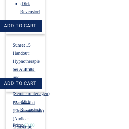
›
Dirk
Revenstorf
Price:
€18.00
Sunset 15
Handout:
Hypnotherapie
bei Auftritts-
und
Prüfungsangst
(Seminarunterlagen)
›
Dirk
Paarkonflikt
Revenstorf
(Einstreutechnik)
(Audio +
Price:
€3.00
Transkript,