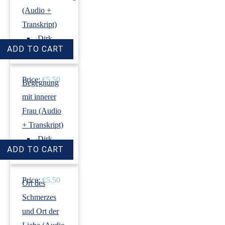
(Audio +
Transkript)
›
Dirk
Revenstorf
Price:
€5.50
Begegnung
mit innerer
Frau (Audio
+ Transkript)
›
Dirk
Revenstorf
Price:
€5.50
Ort des
Schmerzes
und Ort der