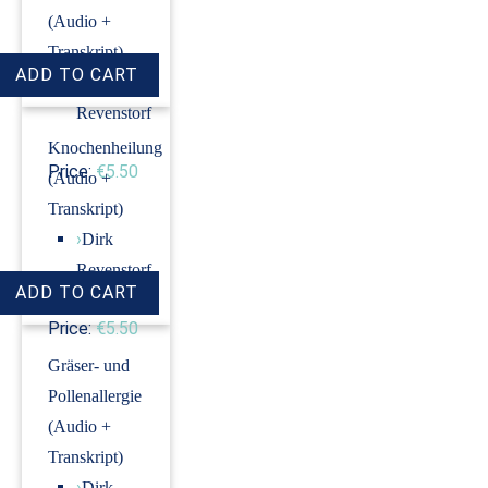
(Audio +
Transkript)
›
Dirk
Revenstorf
Knochenheilung
Price:
€5.50
(Audio +
Transkript)
›
Dirk
Revenstorf
Price:
€5.50
Gräser- und
Pollenallergie
(Audio +
Transkript)
›
Dirk