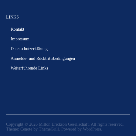
LINKS
Kontakt
Impressum
Datenschutzerklärung
Anmelde- und Rücktrittsbedingungen
Weiterführende Links
Copyright © 2026
Milton Erickson Gesellschaft
. All rights reserved.
Theme:
Cenote
by ThemeGrill. Powered by
WordPress
.