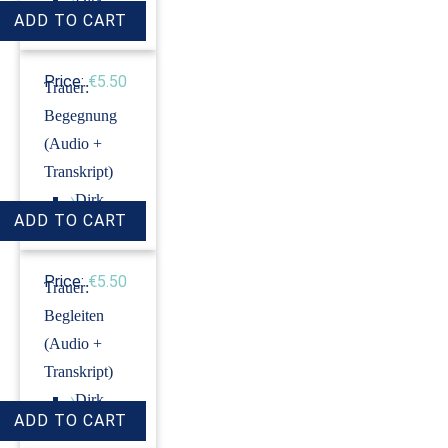
Revenstorf
Price:
€5.50
Trauer:
Begegnung
(Audio +
Transkript)
›
Dirk
Revenstorf
Price:
€5.50
Trauer:
Begleiten
(Audio +
Transkript)
›
Dirk
Revenstorf