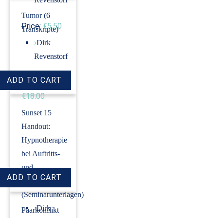
Tumor (6
Price:
€5.50
Transkripte)
›
Dirk
Revenstorf
Price:
€18.00
Sunset 15
Handout:
Hypnotherapie
bei Auftritts-
und
Prüfungsangst
(Seminarunterlagen)
›
Dirk
Paarkonflikt