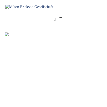
für klinische Hypnose – Regionalstelle Tübingen
Milton Erickson Gesellschaft