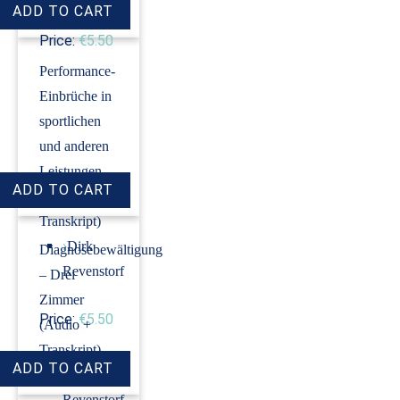
Price:
€5.50
Performance-
Einbrüche in
sportlichen
und anderen
Leistungen
(Audio +
Transkript)
›
Dirk
Diagnosebewältigung
Revenstorf
– Drei
Zimmer
Price:
€5.50
(Audio +
Transkript)
›
Dirk
Revenstorf