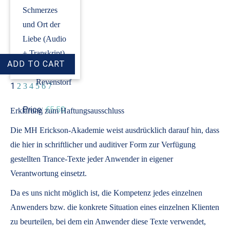
Schmerzes
und Ort der
Liebe (Audio
+ Transkript)
›
Dirk
Revenstorf
1
2
3
4
5
6
7
Price:
€5.50
Erklärung zum Haftungsausschluss
Die MH Erickson-Akademie weist ausdrücklich darauf hin, dass
die hier in schriftlicher und auditiver Form zur Verfügung
gestellten Trance-Texte jeder Anwender in eigener
Verantwortung einsetzt.
Da es uns nicht möglich ist, die Kompetenz jedes einzelnen
Anwenders bzw. die konkrete Situation eines einzelnen Klienten
zu beurteilen, bei dem ein Anwender diese Texte verwendet,