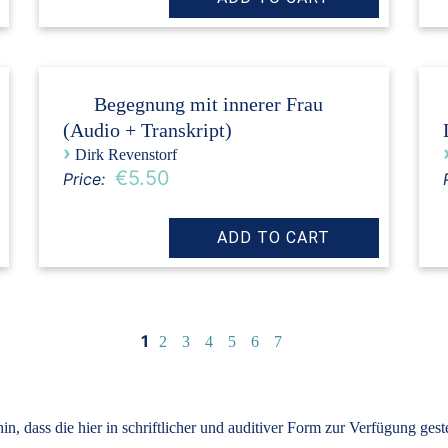
Begegnung mit innerer Frau
(Audio + Transkript)
›
Dirk Revenstorf
€5.50
Price:
1
2
3
4
5
6
7
, dass die hier in schriftlicher und auditiver Form zur Verfügung ges