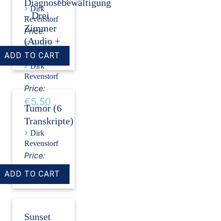
Diagnosebewältigung
›
Dirk
– Drei
Revenstorf
Zimmer
Price:
(Audio +
€5.50
Transkript)
›
Dirk
Revenstorf
Price:
€5.50
Tumor (6
Transkripte)
›
Dirk
Revenstorf
Price:
€18.00
Sunset