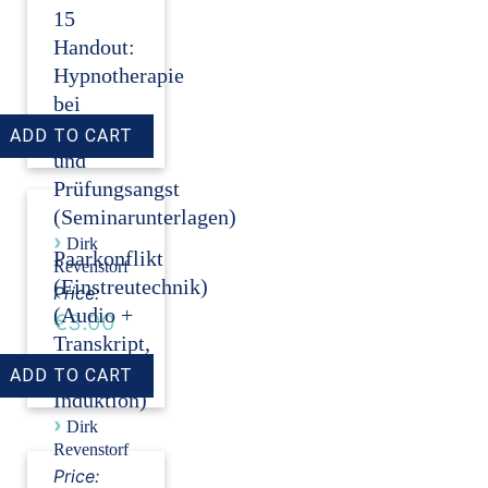
15
Handout:
Hypnotherapie
bei
Auftritts-
und
Prüfungsangst
(Seminarunterlagen)
›
Dirk
Paarkonflikt
Revenstorf
(Einstreutechnik)
Price:
(Audio +
€3.00
Transkript,
ohne
Induktion)
›
Dirk
Revenstorf
Price: