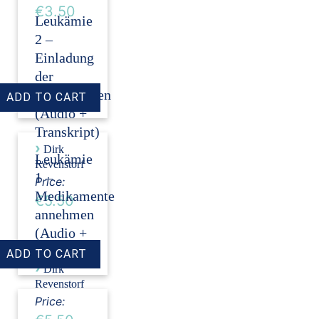
€3.50
Leukämie
2 –
Einladung
der
Stammzellen
(Audio +
Transkript)
›
Dirk
Leukämie
Revenstorf
1 –
Price:
Medikamente
€5.50
annehmen
(Audio +
Transkript)
›
Dirk
Revenstorf
Price: