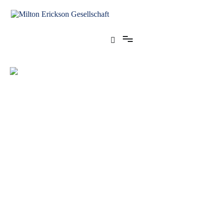
für klinische Hypnose – Regionalstelle Tübingen
Milton Erickson Gesellschaft