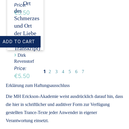
Ort
Price:
des
€5.50
Schmerzes
und Ort
der Liebe
(Audio +
Transkript)
›
Dirk
Revenstorf
Price:
1
2
3
4
5
6
7
€5.50
Erklärung zum Haftungsausschluss
Die MH Erickson-Akademie weist ausdrücklich darauf hin, dass
die hier in schriftlicher und auditiver Form zur Verfügung
gestellten Trance-Texte jeder Anwender in eigener
Verantwortung einsetzt.