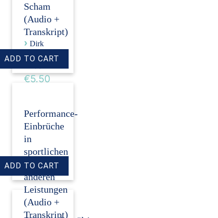
Scham
(Audio +
Transkript)
›
Dirk
Revenstorf
Price:
€5.50
Performance-
Einbrüche
in
sportlichen
und
anderen
Leistungen
(Audio +
Transkript)