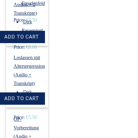
Freudenfeld
Audios + 2
Transkripte)
Price:
€7.50
›
Dirk
Revenstorf
Price:
€8.00
Loslassen mit
Altersregression
(Audio +
Transkript)
›
Dirk
Revenstorf
Price:
€5.50
OP-
Vorbereitung
(Audio +