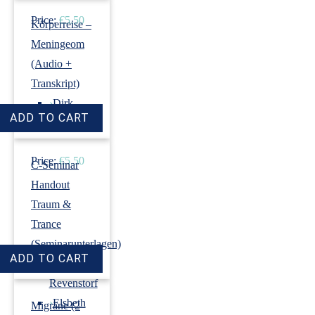
Price:
€5.50
Körperreise –
Meningeom
(Audio +
Transkript)
›
Dirk
Revenstorf
Price:
€5.50
C-Seminar
Handout
Traum &
Trance
(Seminarunterlagen)
›
Dirk
Revenstorf
›
Elsbeth
Migräne (2