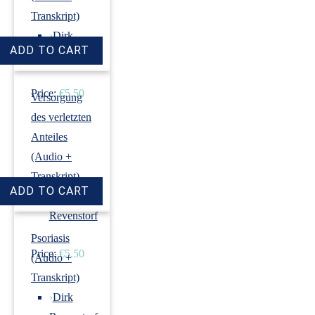
Transkript)
›
Dirk
Revenstorf
Price:
€5.50
Versorgung
des verletzten
Anteiles
(Audio +
Transkript)
›
Dirk
Revenstorf
Psoriasis
Price:
€5.50
(Audio +
Transkript)
›
Dirk