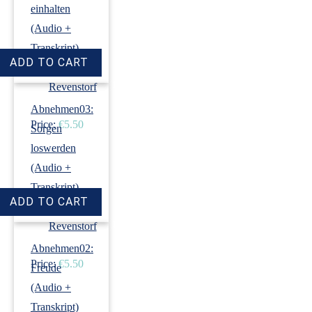
einhalten
(Audio +
Transkript)
›
Dirk
Revenstorf
Abnehmen03:
Price:
€5.50
Sorgen
loswerden
(Audio +
Transkript)
›
Dirk
Revenstorf
Abnehmen02:
Price:
€5.50
Freude
(Audio +
Transkript)