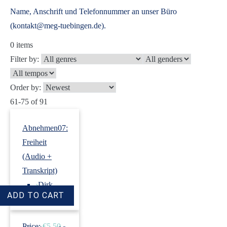
Name, Anschrift und Telefonnummer an unser Büro
(kontakt@meg-tuebingen.de).
0
items
Filter by:
Order by:
61-75 of 91
Abnehmen07:
Freiheit
(Audio +
Transkript)
›
Dirk
Revenstorf
Price:
€5.50