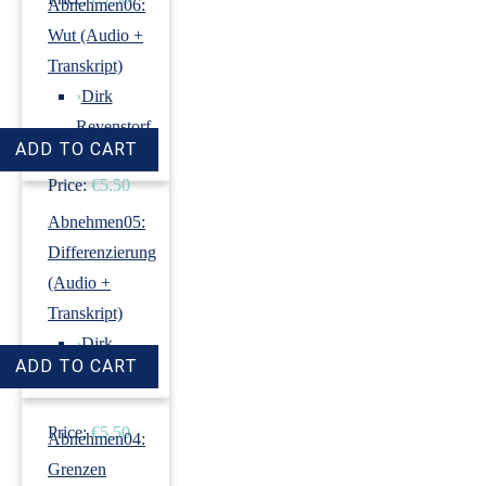
Abnehmen06:
Wut (Audio +
Transkript)
›
Dirk
Revenstorf
Price:
€5.50
Abnehmen05:
Differenzierung
(Audio +
Transkript)
›
Dirk
Revenstorf
Price:
€5.50
Abnehmen04:
Grenzen