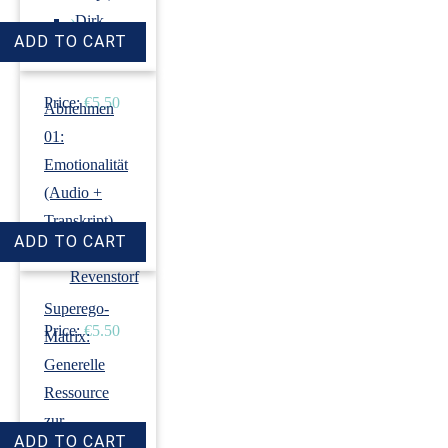
›
Dirk
Revenstorf
Price:
€5.50
Abnehmen
01:
Emotionalität
(Audio +
Transkript)
›
Dirk
Revenstorf
Superego-
Price:
€5.50
Matrix:
Generelle
Ressource
zur