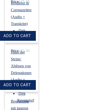
Price:
€5.50
Resilienz in
Coronazeiten
(Audio +
Transkript)
›
Dirk
Revenstorf
Price:
€5.50
Haus der
Steine:
Ablösen von
Delegationen
(Audio +
Transkript)
›
Dirk
Revenstorf
Begegnung
mit inneren