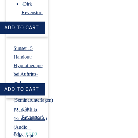
›
Dirk
Revenstorf
Price:
€18.00
Sunset 15
Handout:
Hypnotherapie
bei Auftritts-
und
Prüfungsangst
(Seminarunterlagen)
›
Dirk
Paarkonflikt
Revenstorf
(Einstreutechnik)
(Audio +
Price:
€3.00
Transkript,