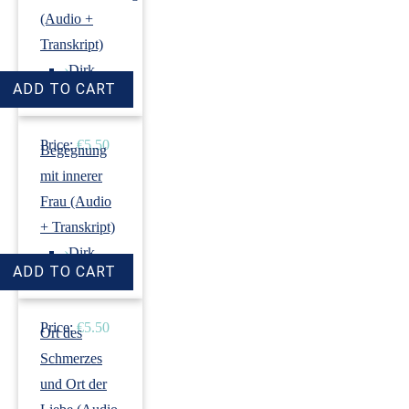
(Audio +
Transkript)
›
Dirk
Revenstorf
Price:
€5.50
Begegnung
mit innerer
Frau (Audio
+ Transkript)
›
Dirk
Revenstorf
Price:
€5.50
Ort des
Schmerzes
und Ort der