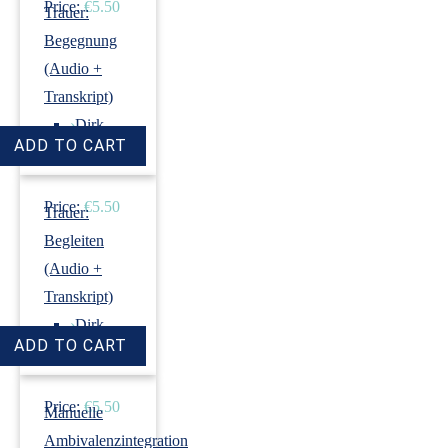
Price:
€5.50
Trauer:
Begegnung
(Audio +
Transkript)
›
Dirk
Revenstorf
Price:
€5.50
Trauer:
Begleiten
(Audio +
Transkript)
›
Dirk
Revenstorf
Price:
€5.50
Manuelle
Ambivalenzintegration