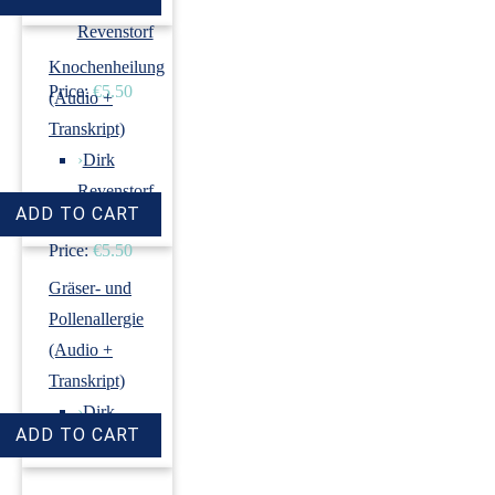
›
Dirk
Revenstorf
Knochenheilung
Price:
€5.50
(Audio +
Transkript)
›
Dirk
Revenstorf
Price:
€5.50
Gräser- und
Pollenallergie
(Audio +
Transkript)
›
Dirk
Revenstorf