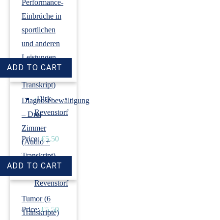
Performance-
Einbrüche in
sportlichen
und anderen
Leistungen
(Audio +
Transkript)
›
Dirk
Diagnosebewältigung
Revenstorf
– Drei
Zimmer
Price:
€5.50
(Audio +
Transkript)
›
Dirk
Revenstorf
Tumor (6
Price:
€5.50
Transkripte)