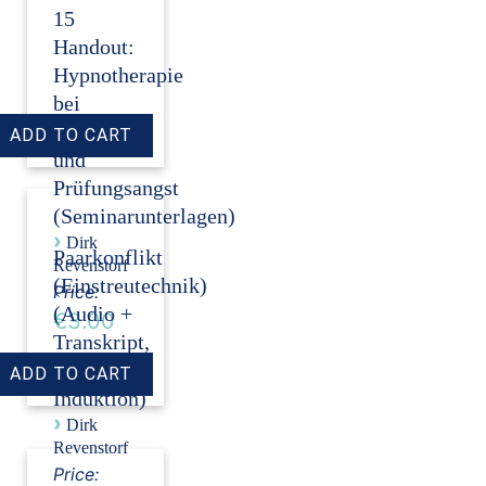
15
Handout:
Hypnotherapie
bei
Auftritts-
und
Prüfungsangst
(Seminarunterlagen)
›
Dirk
Paarkonflikt
Revenstorf
(Einstreutechnik)
Price:
(Audio +
€3.00
Transkript,
ohne
Induktion)
›
Dirk
Revenstorf
Price: