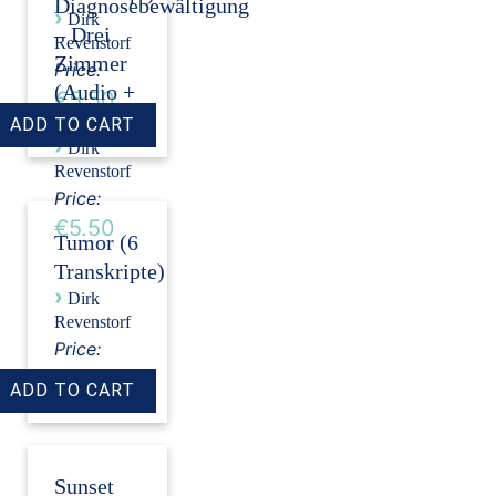
Diagnosebewältigung
›
Dirk
– Drei
Revenstorf
Zimmer
Price:
(Audio +
€5.50
Transkript)
›
Dirk
Revenstorf
Price:
€5.50
Tumor (6
Transkripte)
›
Dirk
Revenstorf
Price:
€18.00
Sunset