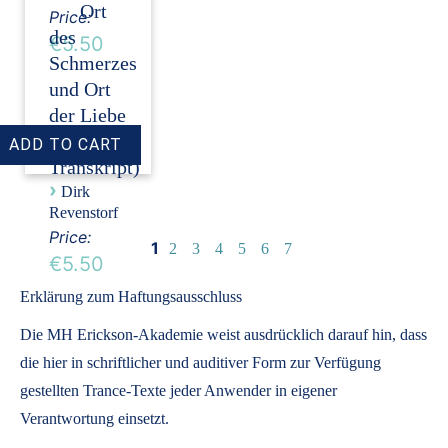
Ort
Price:
des
€5.50
Schmerzes
und Ort
der Liebe
(Audio +
Transkript)
›
Dirk
Revenstorf
Price:
1
2
3
4
5
6
7
€5.50
Erklärung zum Haftungsausschluss
Die MH Erickson-Akademie weist ausdrücklich darauf hin, dass
die hier in schriftlicher und auditiver Form zur Verfügung
gestellten Trance-Texte jeder Anwender in eigener
Verantwortung einsetzt.