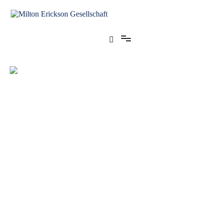
für klinische Hypnose – Regionalstelle Tübingen
Milton Erickson Gesellschaft