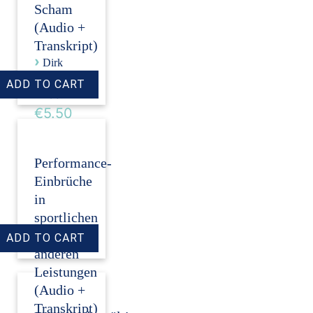
Scham
(Audio +
Transkript)
›
Dirk
Revenstorf
Price:
€5.50
Performance-
Einbrüche
in
sportlichen
und
anderen
Leistungen
(Audio +
Transkript)