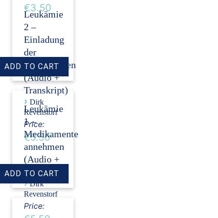
€3.50
Leukämie
2 –
Einladung
der
Stammzellen
(Audio +
Transkript)
›
Dirk
Leukämie
Revenstorf
1 –
Price:
Medikamente
€5.50
annehmen
(Audio +
Transkript)
›
Dirk
Revenstorf
Price: