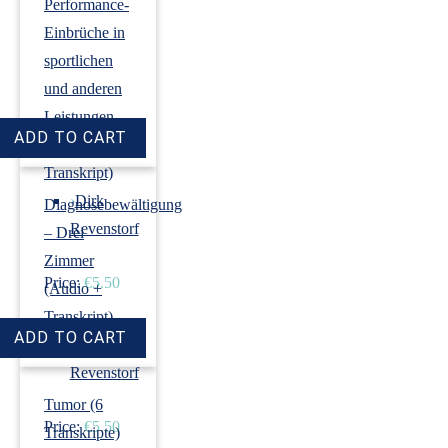
Performance-
Einbrüche in
sportlichen
und anderen
Leistungen
(Audio +
Transkript)
›
Dirk
Diagnosebewältigung
Revenstorf
– Drei
Zimmer
Price:
€5.50
(Audio +
Transkript)
›
Dirk
Revenstorf
Tumor (6
Price:
€5.50
Transkripte)