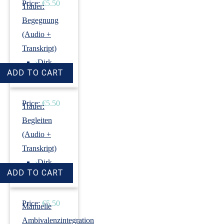
Price:
€5.50
Trauer:
Begegnung
(Audio +
Transkript)
›
Dirk
Revenstorf
Price:
€5.50
Trauer:
Begleiten
(Audio +
Transkript)
›
Dirk
Revenstorf
Price:
€5.50
Manuelle
Ambivalenzintegration