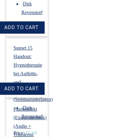
›
Dirk
Revenstorf
Price:
€18.00
Sunset 15
Handout:
Hypnotherapie
bei Auftritts-
und
Prüfungsangst
(Seminarunterlagen)
›
Dirk
Paarkonflikt
Revenstorf
(Einstreutechnik)
(Audio +
Price:
€3.00
Transkript,