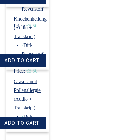
›
Dirk
Revenstorf
Knochenheilung
Price:
€5.50
(Audio +
Transkript)
›
Dirk
Revenstorf
Price:
€5.50
Gräser- und
Pollenallergie
(Audio +
Transkript)
›
Dirk
Revenstorf