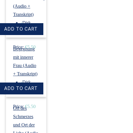
(Audio +
Transkript)
›
Dirk
Revenstorf
Price:
€5.50
Begegnung
mit innerer
Frau (Audio
+ Transkript)
›
Dirk
Revenstorf
Price:
€5.50
Ort des
Schmerzes
und Ort der