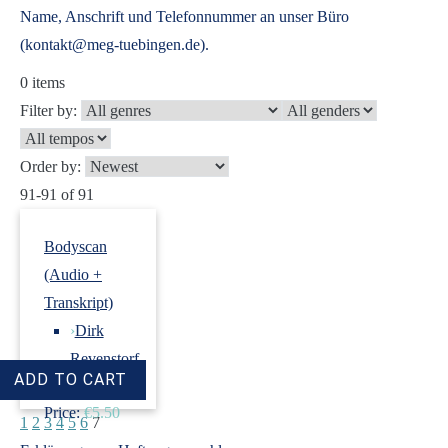
Name, Anschrift und Telefonnummer an unser Büro
(kontakt@meg-tuebingen.de).
0
items
Filter by:
Order by:
91-91 of 91
Bodyscan
(Audio +
Transkript)
›
Dirk
Revenstorf
Price:
€5.50
1
2
3
4
5
6
7