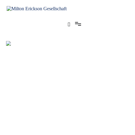
für klinische Hypnose – Regionalstelle Tübingen
Milton Erickson Gesellschaft