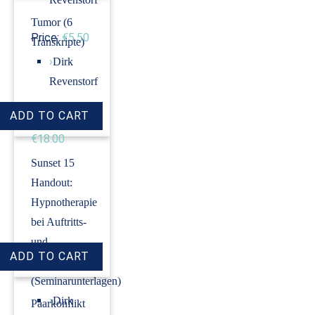
Tumor (6
Price:
€5.50
Transkripte)
›
Dirk
Revenstorf
Price:
€18.00
Sunset 15
Handout:
Hypnotherapie
bei Auftritts-
und
Prüfungsangst
(Seminarunterlagen)
›
Dirk
Paarkonflikt