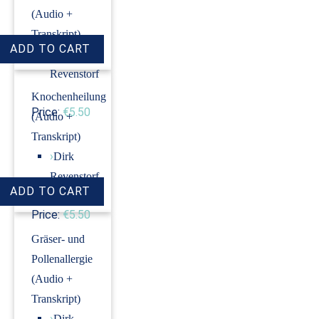
(Audio +
Transkript)
›
Dirk
Revenstorf
Knochenheilung
Price:
€5.50
(Audio +
Transkript)
›
Dirk
Revenstorf
Price:
€5.50
Gräser- und
Pollenallergie
(Audio +
Transkript)
›
Dirk