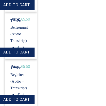
Revenstorf
Price:
€5.50
Trauer:
Begegnung
(Audio +
Transkript)
›
Dirk
Revenstorf
Price:
€5.50
Trauer:
Begleiten
(Audio +
Transkript)
›
Dirk
Revenstorf