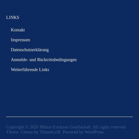
LINKS
Kontakt
Impressum
Datenschutzerklärung
Anmelde- und Rücktrittsbedingungen
Weiterführende Links
Copyright © 2026
Milton Erickson Gesellschaft
. All rights reserved.
Theme:
Cenote
by ThemeGrill. Powered by
WordPress
.