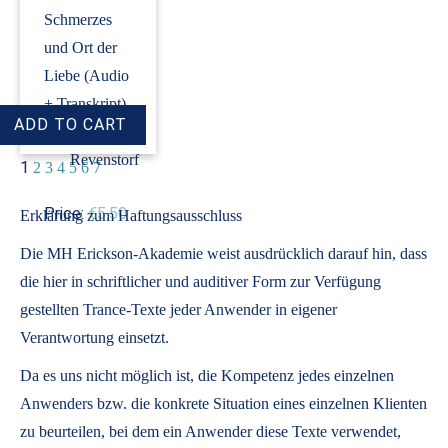
Schmerzes
und Ort der
Liebe (Audio
+ Transkript)
›
Dirk
Revenstorf
1
2
3
4
5
6
7
Price:
€5.50
Erklärung zum Haftungsausschluss
Die MH Erickson-Akademie weist ausdrücklich darauf hin, dass
die hier in schriftlicher und auditiver Form zur Verfügung
gestellten Trance-Texte jeder Anwender in eigener
Verantwortung einsetzt.
Da es uns nicht möglich ist, die Kompetenz jedes einzelnen
Anwenders bzw. die konkrete Situation eines einzelnen Klienten
zu beurteilen, bei dem ein Anwender diese Texte verwendet,