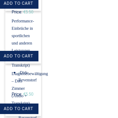
Price:
€5.50
Performance-
Einbrüche in
sportlichen
und anderen
Leistungen
(Audio +
Transkript)
›
Dirk
Diagnosebewältigung
Revenstorf
– Drei
Zimmer
Price:
€5.50
(Audio +
Transkript)
›
Dirk
Revenstorf