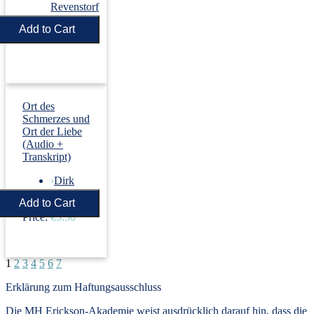
Revenstorf
Price:
€5.50
Ort des
Schmerzes und
Ort der Liebe
(Audio +
Transkript)
›
Dirk
Revenstorf
Price:
€5.50
1
2
3
4
5
6
7
Erklärung zum Haftungsausschluss
Die MH Erickson-Akademie weist ausdrücklich darauf hin, dass die