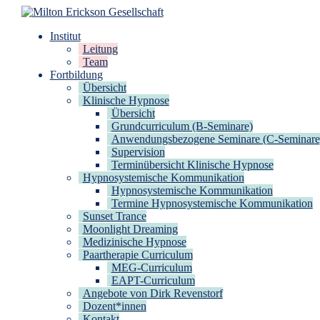
Zum
Inhalt
Milton Erickson Gesellschaft
für klinische Hypnose – Regionalstelle Tübingen
Institut
springen
Leitung
Team
Fortbildung
Übersicht
Klinische Hypnose
Übersicht
Grundcurriculum (B-Seminare)
Anwendungsbezogene Seminare (C-Seminare
Supervision
Terminübersicht Klinische Hypnose
Hypnosystemische Kommunikation
Hypnosystemische Kommunikation
Termine Hypnosystemische Kommunikation
Sunset Trance
Moonlight Dreaming
Medizinische Hypnose
Paartherapie Curriculum
MEG-Curriculum
EAPT-Curriculum
Angebote von Dirk Revenstorf
Dozent*innen
Kontakt