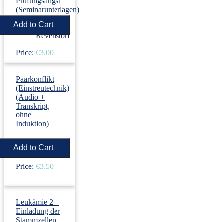
Prüfungsangst
(Seminarunterlagen)
›
Dirk
Revenstorf
Price:
€3.00
Paarkonflikt
(Einstreutechnik)
(Audio +
Transkript,
ohne
Induktion)
›
Dirk
Revenstorf
Price:
€3.50
Leukämie 2 –
Einladung der
Stammzellen