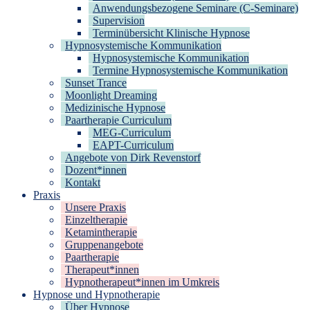
Anwendungsbezogene Seminare (C-Seminare)
Supervision
Terminübersicht Klinische Hypnose
Hypnosystemische Kommunikation
Hypnosystemische Kommunikation
Termine Hypnosystemische Kommunikation
Sunset Trance
Moonlight Dreaming
Medizinische Hypnose
Paartherapie Curriculum
MEG-Curriculum
EAPT-Curriculum
Angebote von Dirk Revenstorf
Dozent*innen
Kontakt
Praxis
Unsere Praxis
Einzeltherapie
Ketamintherapie
Gruppenangebote
Paartherapie
Therapeut*innen
Hypnotherapeut*innen im Umkreis
Hypnose und Hypnotherapie
Über Hypnose