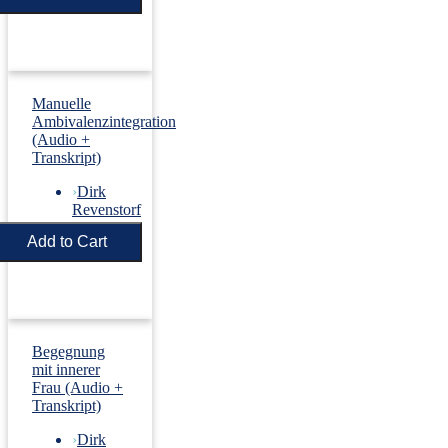
Manuelle
Ambivalenzintegration
(Audio +
Transkript)
›
Dirk
Revenstorf
Price:
€5.50
Begegnung
mit innerer
Frau (Audio +
Transkript)
›
Dirk