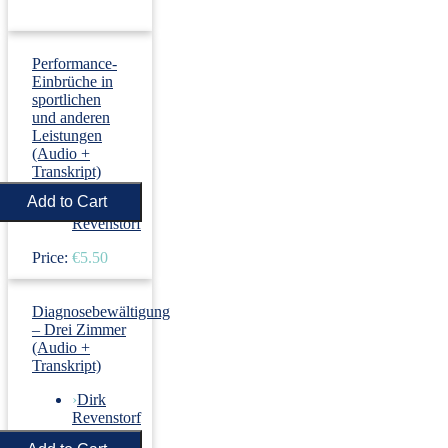
Performance-
Einbrüche in
sportlichen
und anderen
Leistungen
(Audio +
Transkript)
›
Dirk
Revenstorf
Price:
€5.50
Diagnosebewältigung
– Drei Zimmer
(Audio +
Transkript)
›
Dirk
Revenstorf