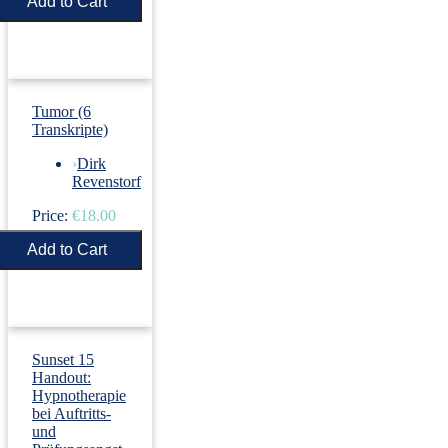
Price:
€5.50
Tumor (6
Transkripte)
›
Dirk
Revenstorf
Price:
€18.00
Sunset 15
Handout:
Hypnotherapie
bei Auftritts-
und