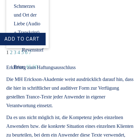
Schmerzes
und Ort der
Liebe (Audio
+ Transkript)
›
Dirk
Revenstorf
1
2
3
4
5
6
7
Price:
€5.50
Erklärung zum Haftungsausschluss
Die MH Erickson-Akademie weist ausdrücklich darauf hin, dass
die hier in schriftlicher und auditiver Form zur Verfügung
gestellten Trance-Texte jeder Anwender in eigener
Verantwortung einsetzt.
Da es uns nicht möglich ist, die Kompetenz jedes einzelnen
Anwenders bzw. die konkrete Situation eines einzelnen Klienten
zu beurteilen, bei dem ein Anwender diese Texte verwendet,