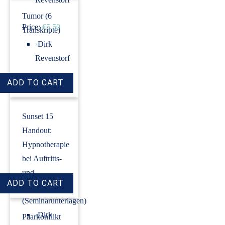
Tumor (6
Price:
€5.50
Transkripte)
›
Dirk
Revenstorf
Price:
€18.00
Sunset 15
Handout:
Hypnotherapie
bei Auftritts-
und
Prüfungsangst
(Seminarunterlagen)
›
Dirk
Paarkonflikt