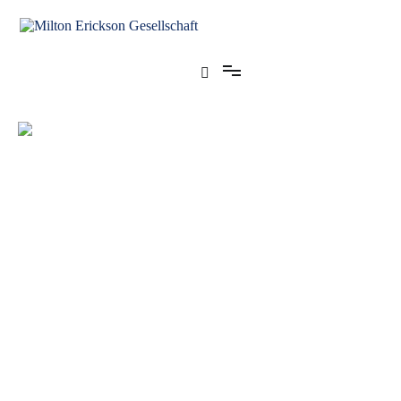
für klinische Hypnose – Regionalstelle Tübingen
Milton Erickson Gesellschaft