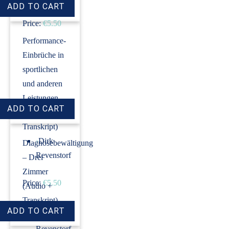
Price:
€5.50
Performance-
Einbrüche in
sportlichen
und anderen
Leistungen
(Audio +
Transkript)
›
Dirk
Diagnosebewältigung
Revenstorf
– Drei
Zimmer
Price:
€5.50
(Audio +
Transkript)
›
Dirk
Revenstorf