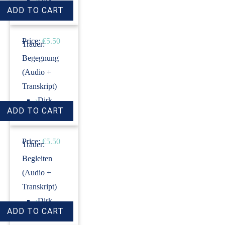
Revenstorf
Price:
€5.50
Trauer:
Begegnung
(Audio +
Transkript)
›
Dirk
Revenstorf
Price:
€5.50
Trauer:
Begleiten
(Audio +
Transkript)
›
Dirk
Revenstorf