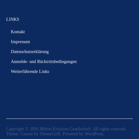
LINKS
Kontakt
Impressum
Datenschutzerklärung
Anmelde- und Rücktrittsbedingungen
Weiterführende Links
Copyright © 2026
Milton Erickson Gesellschaft
. All rights reserved.
Theme:
Cenote
by ThemeGrill. Powered by
WordPress
.