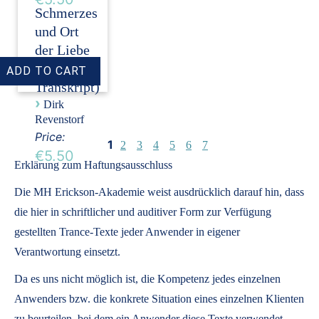
Schmerzes
und Ort
der Liebe
(Audio +
Transkript)
›
Dirk
Revenstorf
Price:
1
2
3
4
5
6
7
€5.50
Erklärung zum Haftungsausschluss
Die MH Erickson-Akademie weist ausdrücklich darauf hin, dass
die hier in schriftlicher und auditiver Form zur Verfügung
gestellten Trance-Texte jeder Anwender in eigener
Verantwortung einsetzt.
Da es uns nicht möglich ist, die Kompetenz jedes einzelnen
Anwenders bzw. die konkrete Situation eines einzelnen Klienten
zu beurteilen, bei dem ein Anwender diese Texte verwendet,