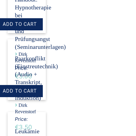
Hypnotherapie
bei
Auftritts-
und
Prüfungsangst
(Seminarunterlagen)
›
Dirk
Paarkonflikt
Revenstorf
(Einstreutechnik)
Price:
(Audio +
€3.00
Transkript,
ohne
Induktion)
›
Dirk
Revenstorf
Price:
€3.50
Leukämie