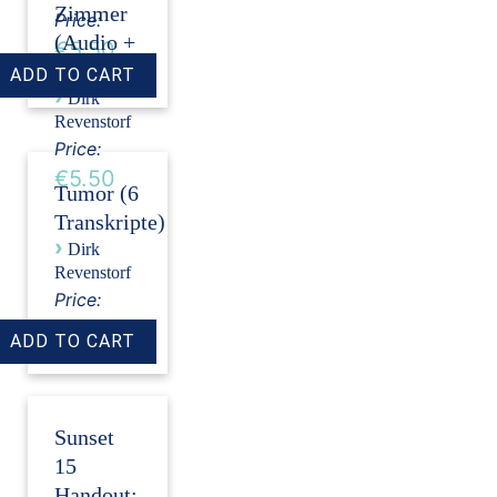
Zimmer
Price:
(Audio +
€5.50
Transkript)
›
Dirk
Revenstorf
Price:
€5.50
Tumor (6
Transkripte)
›
Dirk
Revenstorf
Price:
€18.00
Sunset
15
Handout: