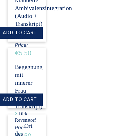
Manuelle
Ambivalenzintegration
(Audio +
Transkript)
›
Dirk
Revenstorf
Price:
€5.50
Begegnung
mit
innerer
Frau
(Audio +
Transkript)
›
Dirk
Revenstorf
Ort
Price:
des
€5.50