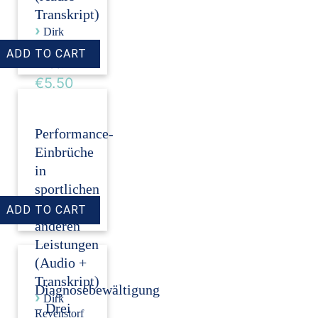
Transkript)
›
Dirk
Revenstorf
Price:
€5.50
Performance-
Einbrüche
in
sportlichen
und
anderen
Leistungen
(Audio +
Transkript)
Diagnosebewältigung
›
Dirk
– Drei
Revenstorf