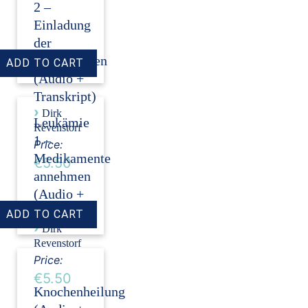
2 –
Einladung
der
Stammzellen
(Audio +
Transkript)
›
Dirk
Leukämie
Revenstorf
1 –
Price:
Medikamente
€5.50
annehmen
(Audio +
Transkript)
›
Dirk
Revenstorf
Price:
€5.50
Knochenheilung