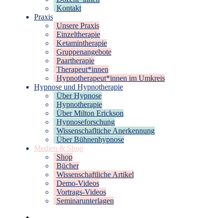
Kontakt
Praxis
Unsere Praxis
Einzeltherapie
Ketamintherapie
Gruppenangebote
Paartherapie
Therapeut*innen
Hypnotherapeut*innen im Umkreis
Hypnose und Hypnotherapie
Über Hypnose
Hypnotherapie
Über Milton Erickson
Hypnoseforschung
Wissenschafltiche Anerkennung
Über Bühnenhypnose
Medien & Shop
Shop
Bücher
Wissenschaftliche Artikel
Demo-Videos
Vortrags-Videos
Seminarunterlagen