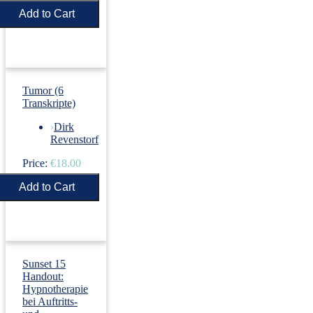
Price:
€5.50
Tumor (6
Transkripte)
›
Dirk
Revenstorf
Price:
€18.00
Sunset 15
Handout:
Hypnotherapie
bei Auftritts-