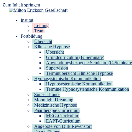
Zum Inhalt springen
Milton Erickson Gesellschaft
für klinische Hypnose – Regionalstelle Tübingen
Institut
Leitung
Team
Fortbildung
Übersicht
Klinische Hypnose
Übersicht
Grundcurriculum (B-Seminare)
Anwendungsbezogene Seminare (C-Seminare
Supervision
Terminübersicht Klinische Hypnose
Hypnosystemische Kommunikation
Hypnosystemische Kommunikation
Termine Hypnosystemische Kommunikation
Sunset Trance
Moonlight Dreaming
Medizinische Hypnose
Paartherapie Curriculum
MEG-Curriculum
EAPT-Curriculum
Angebote von Dirk Revenstorf
Dozent*innen