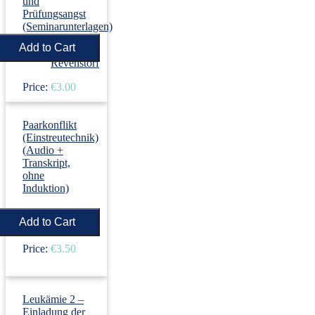
und
Prüfungsangst
(Seminarunterlagen)
›
Dirk
Revenstorf
Price:
€3.00
Paarkonflikt
(Einstreutechnik)
(Audio +
Transkript,
ohne
Induktion)
›
Dirk
Revenstorf
Price:
€3.50
Leukämie 2 –
Einladung der