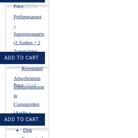
Price:
€5.50
Prüfungsangst
–
Superegomatrix
(2 Audios + 2
Transkripte)
›
Dirk
Revenstorf
Abwehrsturm
Price:
€8.00
Immunstärkung
in
Coronazeiten
(Audio +
Transkript)
›
Dirk