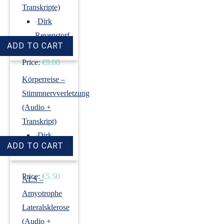
Transkripte)
›
Dirk
Revenstorf
Price:
€9.00
Körperreise –
Stimmnervverletzung
(Audio +
Transkript)
›
Dirk
Revenstorf
Price:
€5.50
ALS –
Amyotrophe
Lateralsklerose
(Audio +