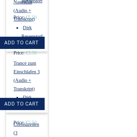
Revenstorf
Nageldiät
(Audio +
Price:
€5.50
Transkript)
›
Dirk
Revenstorf
Price:
€5.50
Trance zum
Einschlafen 3
(Audio +
Transkript)
›
Dirk
Revenstorf
Price:
€5.50
Coronazeiten
(3