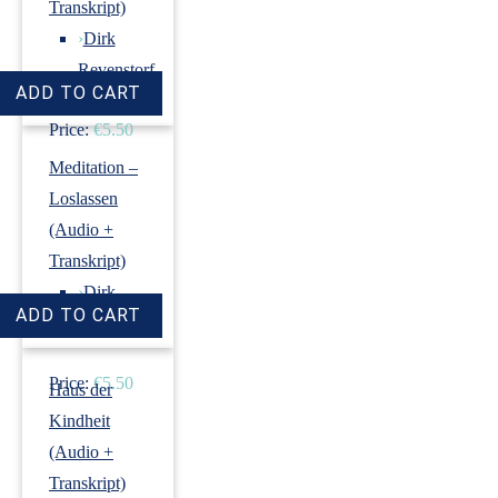
Transkript)
›
Dirk
Revenstorf
Price:
€5.50
Meditation –
Loslassen
(Audio +
Transkript)
›
Dirk
Revenstorf
Price:
€5.50
Haus der
Kindheit
(Audio +
Transkript)