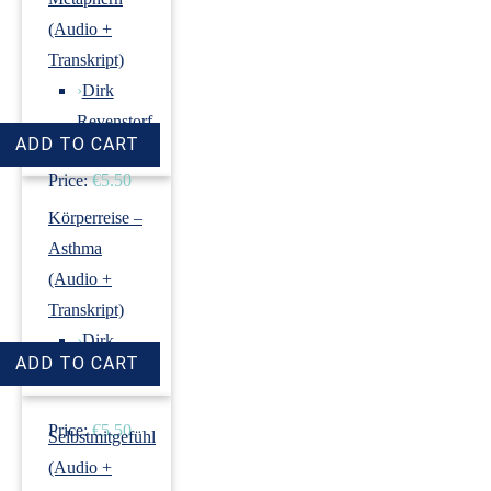
(Audio +
Transkript)
›
Dirk
Revenstorf
Price:
€5.50
Körperreise –
Asthma
(Audio +
Transkript)
›
Dirk
Revenstorf
Price:
€5.50
Selbstmitgefühl
(Audio +