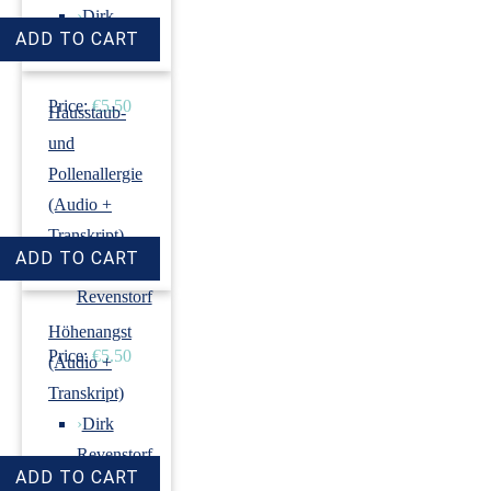
›
Dirk
Revenstorf
Price:
€5.50
Hausstaub-
und
Pollenallergie
(Audio +
Transkript)
›
Dirk
Revenstorf
Höhenangst
Price:
€5.50
(Audio +
Transkript)
›
Dirk
Revenstorf