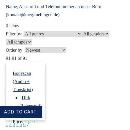
Name, Anschrift und Telefonnummer an unser Büro
(kontakt@meg-tuebingen.de).
0
items
Filter by:
Order by:
91-91 of 91
Bodyscan
(Audio +
Transkript)
›
Dirk
Revenstorf
Price:
€5.50
1
2
3
4
5
6
7