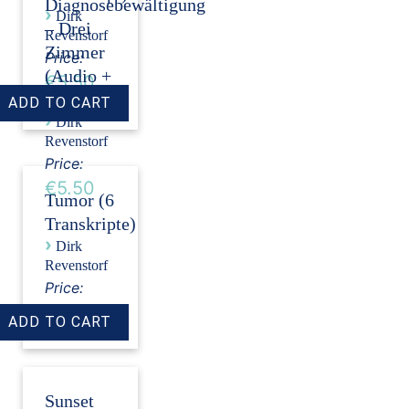
Diagnosebewältigung
›
Dirk
– Drei
Revenstorf
Zimmer
Price:
(Audio +
€5.50
Transkript)
›
Dirk
Revenstorf
Price:
€5.50
Tumor (6
Transkripte)
›
Dirk
Revenstorf
Price:
€18.00
Sunset