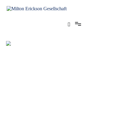
für klinische Hypnose – Regionalstelle Tübingen
Milton Erickson Gesellschaft