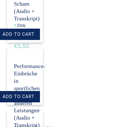
Scham
(Audio +
Transkript)
›
Dirk
Revenstorf
Price:
€5.50
Performance-
Einbrüche
in
sportlichen
und
anderen
Leistungen
(Audio +
Transkript)