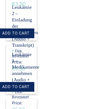
€3.50
Leukämie
2 –
Einladung
der
Stammzellen
(Audio +
Transkript)
›
Dirk
Leukämie
Revenstorf
1 –
Price:
Medikamente
€5.50
annehmen
(Audio +
Transkript)
›
Dirk
Revenstorf
Price: