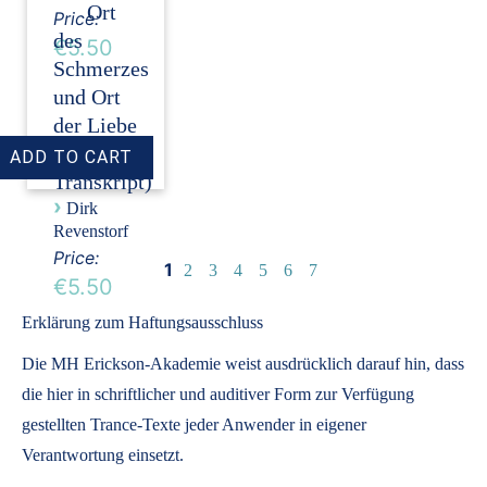
Ort
Price:
des
€5.50
Schmerzes
und Ort
der Liebe
(Audio +
Transkript)
›
Dirk
Revenstorf
Price:
1
2
3
4
5
6
7
€5.50
Erklärung zum Haftungsausschluss
Die MH Erickson-Akademie weist ausdrücklich darauf hin, dass
die hier in schriftlicher und auditiver Form zur Verfügung
gestellten Trance-Texte jeder Anwender in eigener
Verantwortung einsetzt.