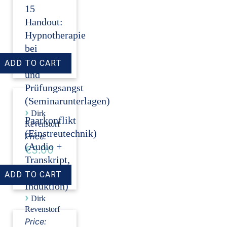
15
Handout:
Hypnotherapie
bei
Auftritts-
und
Prüfungsangst
(Seminarunterlagen)
›
Dirk
Paarkonflikt
Revenstorf
(Einstreutechnik)
Price:
(Audio +
€3.00
Transkript,
ohne
Induktion)
›
Dirk
Revenstorf
Price: