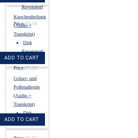
Revenstorf
Knochenheilung
Price:
€5.50
(Audio +
Transkript)
›
Dirk
Revenstorf
Price:
€5.50
Gräser- und
Pollenallergie
(Audio +
Transkript)
›
Dirk
Revenstorf