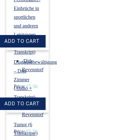
Einbrüche in
sportlichen
und anderen
Leistungen
(Audio +
Transkript)
›
Dirk
Diagnosebewältigung
Revenstorf
– Drei
Zimmer
Price:
€5.50
(Audio +
Transkript)
›
Dirk
Revenstorf
Tumor (6
Price:
€5.50
Transkripte)