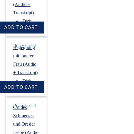
(Audio +
Transkript)
›
Dirk
Revenstorf
Price:
€5.50
Begegnung
mit innerer
Frau (Audio
+ Transkript)
›
Dirk
Revenstorf
Price:
€5.50
Ort des
Schmerzes
und Ort der
Liebe (Audio