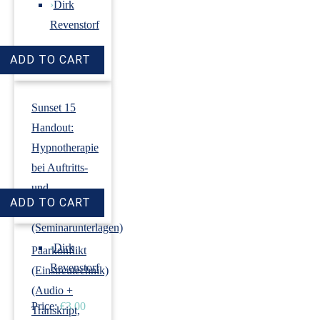
›
Dirk
Revenstorf
Price:
€18.00
Sunset 15
Handout:
Hypnotherapie
bei Auftritts-
und
Prüfungsangst
(Seminarunterlagen)
›
Dirk
Paarkonflikt
Revenstorf
(Einstreutechnik)
(Audio +
Price:
€3.00
Transkript,