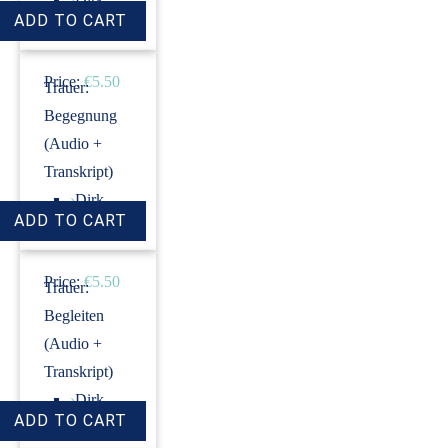
Revenstorf
Price:
€5.50
Trauer:
Begegnung
(Audio +
Transkript)
›
Dirk
Revenstorf
Price:
€5.50
Trauer:
Begleiten
(Audio +
Transkript)
›
Dirk
Revenstorf