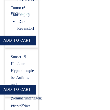
Tumor (6
Price:
€5.50
Transkripte)
›
Dirk
Revenstorf
Price:
€18.00
Sunset 15
Handout:
Hypnotherapie
bei Auftritts-
und
Prüfungsangst
(Seminarunterlagen)
›
Dirk
Paarkonflikt