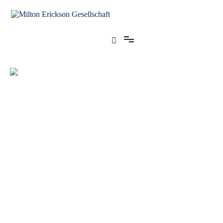
für klinische Hypnose – Regionalstelle Tübingen
Milton Erickson Gesellschaft