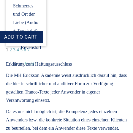
Schmerzes
und Ort der
Liebe (Audio
+ Transkript)
›
Dirk
Revenstorf
1
2
3
4
5
6
7
Price:
€5.50
Erklärung zum Haftungsausschluss
Die MH Erickson-Akademie weist ausdrücklich darauf hin, dass
die hier in schriftlicher und auditiver Form zur Verfügung
gestellten Trance-Texte jeder Anwender in eigener
Verantwortung einsetzt.
Da es uns nicht möglich ist, die Kompetenz jedes einzelnen
Anwenders bzw. die konkrete Situation eines einzelnen Klienten
zu beurteilen, bei dem ein Anwender diese Texte verwendet,