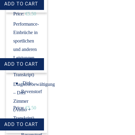
Price:
€5.50
Performance-
Einbrüche in
sportlichen
und anderen
Leistungen
(Audio +
Transkript)
›
Dirk
Diagnosebewältigung
Revenstorf
– Drei
Zimmer
Price:
€5.50
(Audio +
Transkript)
›
Dirk
Revenstorf