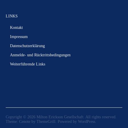
LINKS
Kontakt
Impressum
Datenschutzerklärung
Anmelde- und Rücktrittsbedingungen
Weiterführende Links
Copyright © 2026
Milton Erickson Gesellschaft
. All rights reserved.
Theme:
Cenote
by ThemeGrill. Powered by
WordPress
.