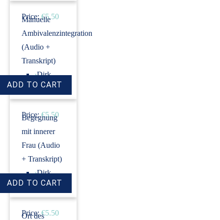
Price:
€5.50
Manuelle
Ambivalenzintegration
(Audio +
Transkript)
›
Dirk
Revenstorf
Price:
€5.50
Begegnung
mit innerer
Frau (Audio
+ Transkript)
›
Dirk
Revenstorf
Price:
€5.50
Ort des