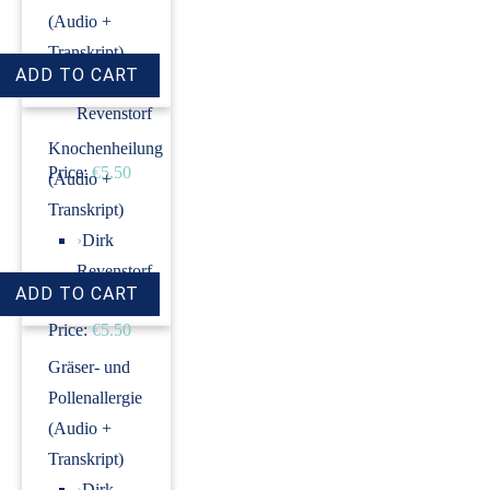
(Audio +
Transkript)
›
Dirk
Revenstorf
Knochenheilung
Price:
€5.50
(Audio +
Transkript)
›
Dirk
Revenstorf
Price:
€5.50
Gräser- und
Pollenallergie
(Audio +
Transkript)
›
Dirk