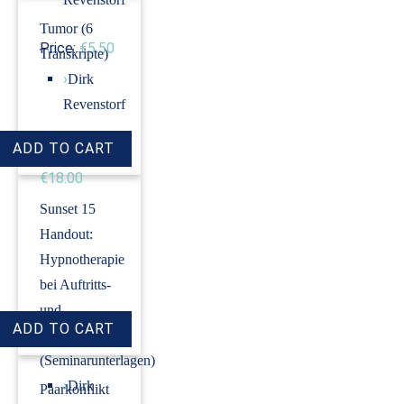
Tumor (6
Price:
€5.50
Transkripte)
›
Dirk
Revenstorf
Price:
€18.00
Sunset 15
Handout:
Hypnotherapie
bei Auftritts-
und
Prüfungsangst
(Seminarunterlagen)
›
Dirk
Paarkonflikt