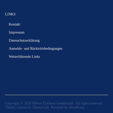
LINKS
Kontakt
Impressum
Datenschutzerklärung
Anmelde- und Rücktrittsbedingungen
Weiterführende Links
Copyright © 2026
Milton Erickson Gesellschaft
. All rights reserved.
Theme:
Cenote
by ThemeGrill. Powered by
WordPress
.