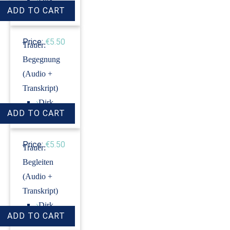
Revenstorf
Price:
€5.50
Trauer:
Begegnung
(Audio +
Transkript)
›
Dirk
Revenstorf
Price:
€5.50
Trauer:
Begleiten
(Audio +
Transkript)
›
Dirk
Revenstorf