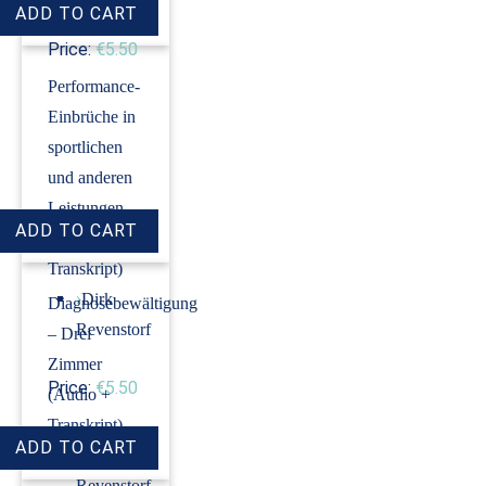
Price:
€5.50
Performance-
Einbrüche in
sportlichen
und anderen
Leistungen
(Audio +
Transkript)
›
Dirk
Diagnosebewältigung
Revenstorf
– Drei
Zimmer
Price:
€5.50
(Audio +
Transkript)
›
Dirk
Revenstorf