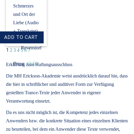
Schmerzes
und Ort der
Liebe (Audio
+ Transkript)
›
Dirk
Revenstorf
1
2
3
4
5
6
7
Price:
€5.50
Erklärung zum Haftungsausschluss
Die MH Erickson-Akademie weist ausdrücklich darauf hin, dass
die hier in schriftlicher und auditiver Form zur Verfügung
gestellten Trance-Texte jeder Anwender in eigener
Verantwortung einsetzt.
Da es uns nicht möglich ist, die Kompetenz jedes einzelnen
Anwenders bzw. die konkrete Situation eines einzelnen Klienten
zu beurteilen, bei dem ein Anwender diese Texte verwendet,