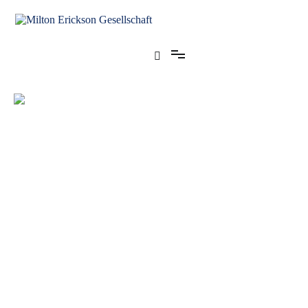
für klinische Hypnose – Regionalstelle Tübingen
Milton Erickson Gesellschaft