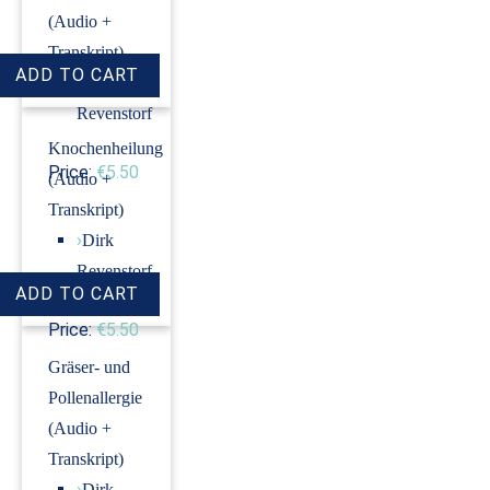
(Audio +
Transkript)
›
Dirk
Revenstorf
Knochenheilung
Price:
€5.50
(Audio +
Transkript)
›
Dirk
Revenstorf
Price:
€5.50
Gräser- und
Pollenallergie
(Audio +
Transkript)
›
Dirk