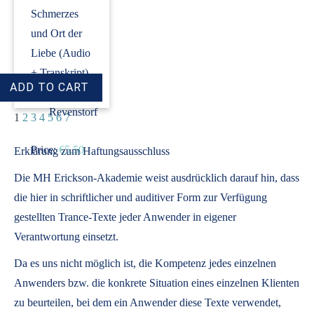
Schmerzes
und Ort der
Liebe (Audio
+ Transkript)
›
Dirk
Revenstorf
1
2
3
4
5
6
7
Price:
€5.50
Erklärung zum Haftungsausschluss
Die MH Erickson-Akademie weist ausdrücklich darauf hin, dass
die hier in schriftlicher und auditiver Form zur Verfügung
gestellten Trance-Texte jeder Anwender in eigener
Verantwortung einsetzt.
Da es uns nicht möglich ist, die Kompetenz jedes einzelnen
Anwenders bzw. die konkrete Situation eines einzelnen Klienten
zu beurteilen, bei dem ein Anwender diese Texte verwendet,