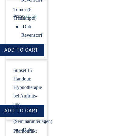
Tumor (6
Price:
€5.50
Transkripte)
›
Dirk
Revenstorf
Price:
€18.00
Sunset 15
Handout:
Hypnotherapie
bei Auftritts-
und
Prüfungsangst
(Seminarunterlagen)
›
Dirk
Paarkonflikt