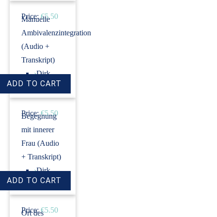
Price:
€5.50
Manuelle
Ambivalenzintegration
(Audio +
Transkript)
›
Dirk
Revenstorf
Price:
€5.50
Begegnung
mit innerer
Frau (Audio
+ Transkript)
›
Dirk
Revenstorf
Price:
€5.50
Ort des