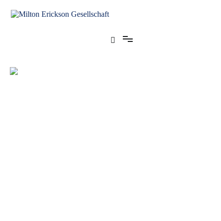
für klinische Hypnose – Regionalstelle Tübingen
Milton Erickson Gesellschaft