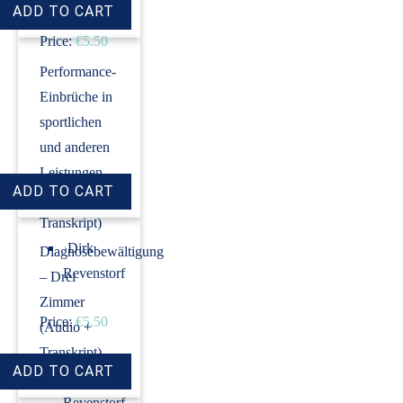
Price:
€5.50
Performance-
Einbrüche in
sportlichen
und anderen
Leistungen
(Audio +
Transkript)
›
Dirk
Diagnosebewältigung
Revenstorf
– Drei
Zimmer
Price:
€5.50
(Audio +
Transkript)
›
Dirk
Revenstorf