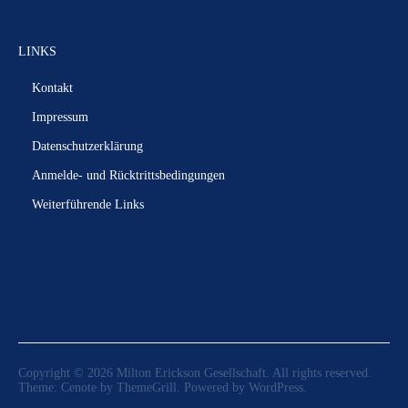
LINKS
Kontakt
Impressum
Datenschutzerklärung
Anmelde- und Rücktrittsbedingungen
Weiterführende Links
Copyright © 2026
Milton Erickson Gesellschaft
. All rights reserved.
Theme:
Cenote
by ThemeGrill. Powered by
WordPress
.