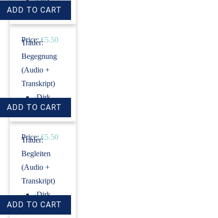
Revenstorf
Price:
€5.50
Trauer:
Begegnung
(Audio +
Transkript)
›
Dirk
Revenstorf
Price:
€5.50
Trauer:
Begleiten
(Audio +
Transkript)
›
Dirk
Revenstorf