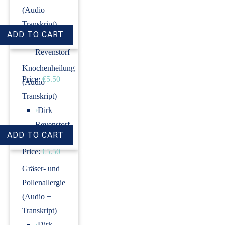
(Audio +
Transkript)
›
Dirk
Revenstorf
Knochenheilung
Price:
€5.50
(Audio +
Transkript)
›
Dirk
Revenstorf
Price:
€5.50
Gräser- und
Pollenallergie
(Audio +
Transkript)
›
Dirk