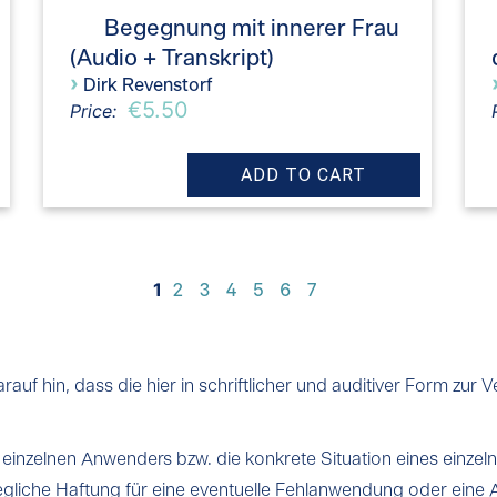
Begegnung mit innerer Frau
(Audio + Transkript)
›
Dirk Revenstorf
€5.50
Price:
1
2
3
4
5
6
7
uf hin, dass die hier in schriftlicher und auditiver Form zur V
 einzelnen Anwenders bzw. die konkrete Situation eines einzeln
jegliche Haftung für eine eventuelle Fehlanwendung oder e