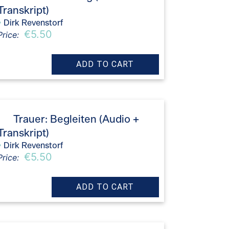
Transkript)
›
Dirk Revenstorf
€5.50
Price:
Trauer: Begleiten (Audio +
Transkript)
›
Dirk Revenstorf
€5.50
Price: