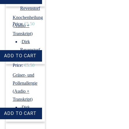
›
Dirk
Revenstorf
Knochenheilung
Price:
€5.50
(Audio +
Transkript)
›
Dirk
Revenstorf
Price:
€5.50
Gräser- und
Pollenallergie
(Audio +
Transkript)
›
Dirk
Revenstorf