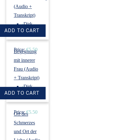
(Audio +
Transkript)
›
Dirk
Revenstorf
Price:
€5.50
Begegnung
mit innerer
Frau (Audio
+ Transkript)
›
Dirk
Revenstorf
Price:
€5.50
Ort des
Schmerzes
und Ort der