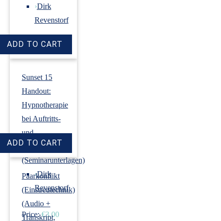
›
Dirk
Revenstorf
Price:
€18.00
Sunset 15
Handout:
Hypnotherapie
bei Auftritts-
und
Prüfungsangst
(Seminarunterlagen)
›
Dirk
Paarkonflikt
Revenstorf
(Einstreutechnik)
(Audio +
Price:
€3.00
Transkript,