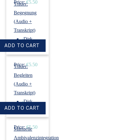
Price:
€5.50
Trauer:
Begegnung
(Audio +
Transkript)
›
Dirk
Revenstorf
Price:
€5.50
Trauer:
Begleiten
(Audio +
Transkript)
›
Dirk
Revenstorf
Price:
€5.50
Manuelle
Ambivalenzintegration