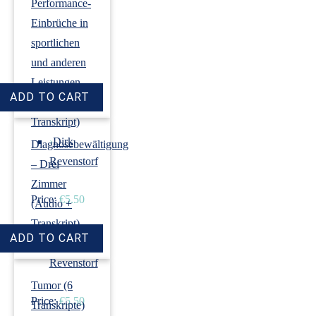
Performance-
Einbrüche in
sportlichen
und anderen
Leistungen
(Audio +
Transkript)
›
Dirk
Diagnosebewältigung
Revenstorf
– Drei
Zimmer
Price:
€5.50
(Audio +
Transkript)
›
Dirk
Revenstorf
Tumor (6
Price:
€5.50
Transkripte)