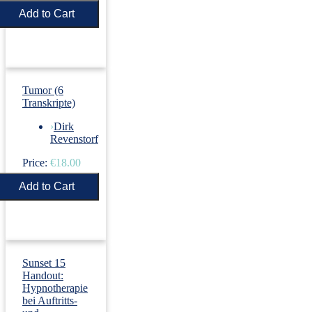
Price:
€5.50
Tumor (6
Transkripte)
›
Dirk
Revenstorf
Price:
€18.00
Sunset 15
Handout:
Hypnotherapie
bei Auftritts-