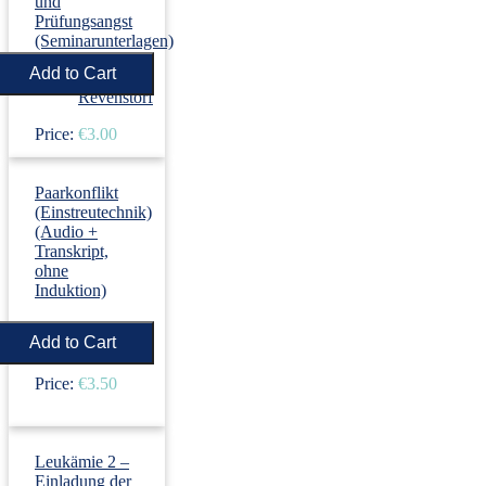
und
Prüfungsangst
(Seminarunterlagen)
›
Dirk
Revenstorf
Price:
€3.00
Paarkonflikt
(Einstreutechnik)
(Audio +
Transkript,
ohne
Induktion)
›
Dirk
Revenstorf
Price:
€3.50
Leukämie 2 –
Einladung der