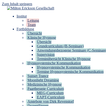
Zum Inhalt springen
Milton Erickson Gesellschaft
für klinische Hypnose – Regionalstelle Tübingen
Institut
Leitung
Team
Fortbildung
Übersicht
Klinische Hypnose
Übersicht
Grundcurriculum (B-Seminare)
Anwendungsbezogene Seminare (C-Seminare
Supervision
Terminübersicht Klinische Hypnose
Hypnosystemische Kommunikation
Hypnosystemische Kommunikation
Termine Hypnosystemische Kommunikation
Sunset Trance
Moonlight Dreaming
Medizinische Hypnose
Paartherapie Curriculum
MEG-Curriculum
EAPT-Curriculum
Angebote von Dirk Revenstorf
Dozent*innen