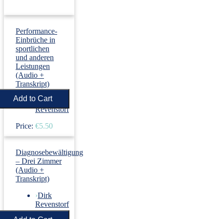
Performance-
Einbrüche in
sportlichen
und anderen
Leistungen
(Audio +
Transkript)
›
Dirk
Revenstorf
Price:
€5.50
Diagnosebewältigung
– Drei Zimmer
(Audio +
Transkript)
›
Dirk
Revenstorf