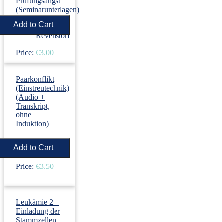
Prüfungsangst
(Seminarunterlagen)
›
Dirk
Revenstorf
Price:
€3.00
Paarkonflikt
(Einstreutechnik)
(Audio +
Transkript,
ohne
Induktion)
›
Dirk
Revenstorf
Price:
€3.50
Leukämie 2 –
Einladung der
Stammzellen