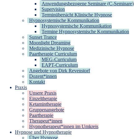
Anwendungsbezogene Seminare (C-Seminare)
Supervision
Terminübersicht Klinische Hypnose
Hypnosystemische Kommunikation
Hypnosystemische Kommunikation
Termine Hypnosystemische Kommunikation
Sunset Trance
Moonlight Dreaming
Medizinische Hypnose
Paartherapie Curriculum
MEG-Curriculum
EAPT-Curriculum
Angebote von Dirk Revenstorf
Dozent*innen
Kontakt
Praxis
Unsere Praxis
Einzeltherapie
Ketamintherapie
Gruppenangebote
Paartherapie
Therapeut*innen
Hypnotherapeut*innen im Umkreis
Hypnose und Hypnotherapie
Über Hypnose