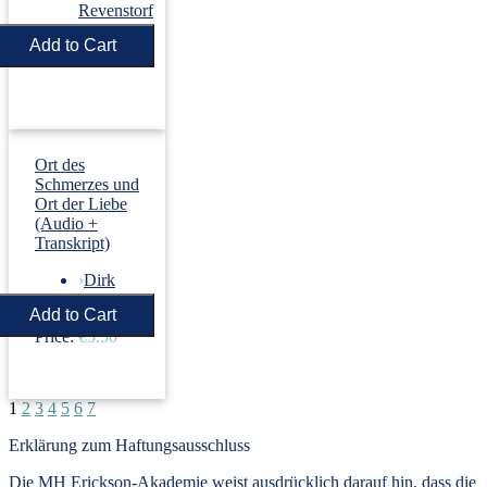
Revenstorf
Price:
€5.50
Ort des
Schmerzes und
Ort der Liebe
(Audio +
Transkript)
›
Dirk
Revenstorf
Price:
€5.50
1
2
3
4
5
6
7
Erklärung zum Haftungsausschluss
Die MH Erickson-Akademie weist ausdrücklich darauf hin, dass die