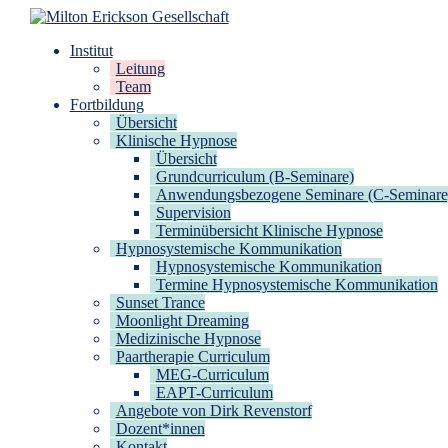
Zum
Inhalt
Milton Erickson Gesellschaft
für klinische Hypnose – Regionalstelle Tübingen
Institut
springen
Leitung
Team
Fortbildung
Übersicht
Klinische Hypnose
Übersicht
Grundcurriculum (B-Seminare)
Anwendungsbezogene Seminare (C-Seminare
Supervision
Terminübersicht Klinische Hypnose
Hypnosystemische Kommunikation
Hypnosystemische Kommunikation
Termine Hypnosystemische Kommunikation
Sunset Trance
Moonlight Dreaming
Medizinische Hypnose
Paartherapie Curriculum
MEG-Curriculum
EAPT-Curriculum
Angebote von Dirk Revenstorf
Dozent*innen
Kontakt