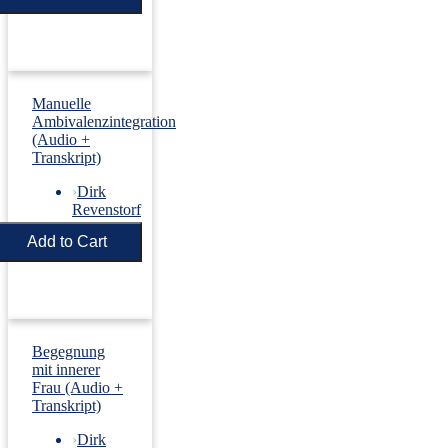
Manuelle
Ambivalenzintegration
(Audio +
Transkript)
›
Dirk
Revenstorf
Price:
€5.50
Begegnung
mit innerer
Frau (Audio +
Transkript)
›
Dirk