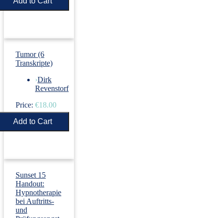
Price:
€5.50
Tumor (6
Transkripte)
›
Dirk
Revenstorf
Price:
€18.00
Sunset 15
Handout:
Hypnotherapie
bei Auftritts-
und