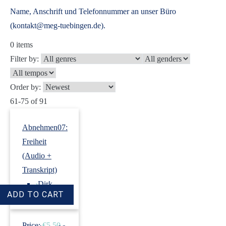
Name, Anschrift und Telefonnummer an unser Büro
(kontakt@meg-tuebingen.de).
0
items
Filter by:
Order by:
61-75 of 91
Abnehmen07:
Freiheit
(Audio +
Transkript)
›
Dirk
Revenstorf
Price:
€5.50