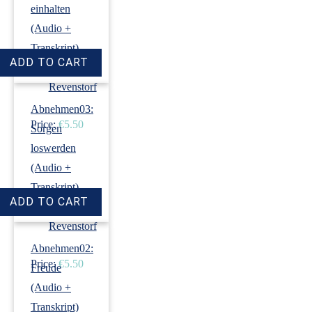
einhalten
(Audio +
Transkript)
›
Dirk
Revenstorf
Abnehmen03:
Price:
€5.50
Sorgen
loswerden
(Audio +
Transkript)
›
Dirk
Revenstorf
Abnehmen02:
Price:
€5.50
Freude
(Audio +
Transkript)