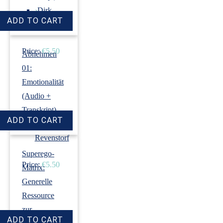
›
Dirk
Revenstorf
Price:
€5.50
Abnehmen
01:
Emotionalität
(Audio +
Transkript)
›
Dirk
Revenstorf
Superego-
Price:
€5.50
Matrix:
Generelle
Ressource
zur