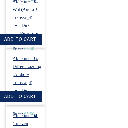
Abnehmen06:
Wut (Audio +
Transkript)
›
Dirk
Revenstorf
Price:
€5.50
Abnehmen05:
Differenzierung
(Audio +
Transkript)
›
Dirk
Revenstorf
Price:
€5.50
Abnehmen04:
Grenzen