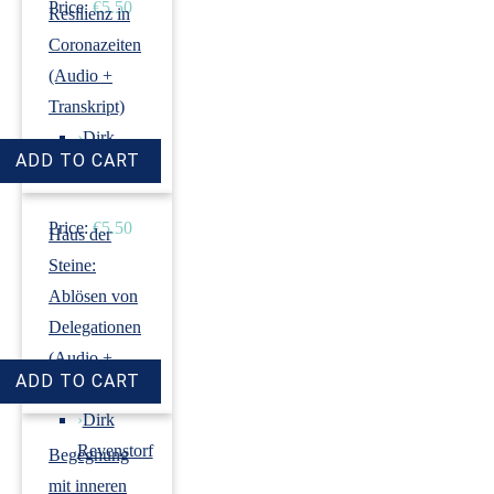
Price:
€5.50
Resilienz in
Coronazeiten
(Audio +
Transkript)
›
Dirk
Revenstorf
Price:
€5.50
Haus der
Steine:
Ablösen von
Delegationen
(Audio +
Transkript)
›
Dirk
Revenstorf
Begegnung
mit inneren