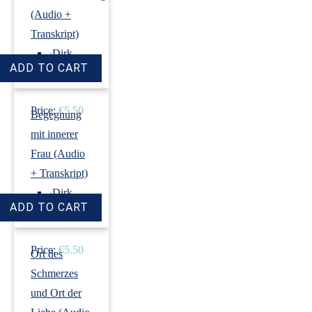
(Audio +
Transkript)
›
Dirk
Revenstorf
Price:
€5.50
Begegnung
mit innerer
Frau (Audio
+ Transkript)
›
Dirk
Revenstorf
Price:
€5.50
Ort des
Schmerzes
und Ort der