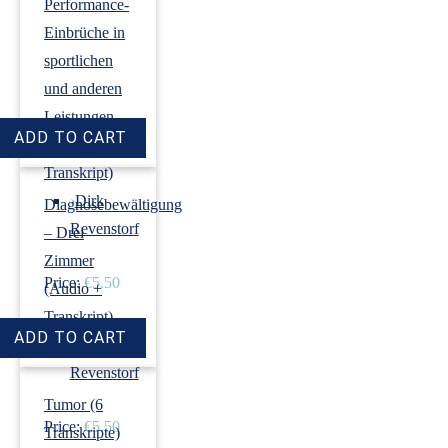
Performance-
Einbrüche in
sportlichen
und anderen
Leistungen
(Audio +
Transkript)
›
Dirk
Diagnosebewältigung
Revenstorf
– Drei
Zimmer
Price:
€5.50
(Audio +
Transkript)
›
Dirk
Revenstorf
Tumor (6
Price:
€5.50
Transkripte)