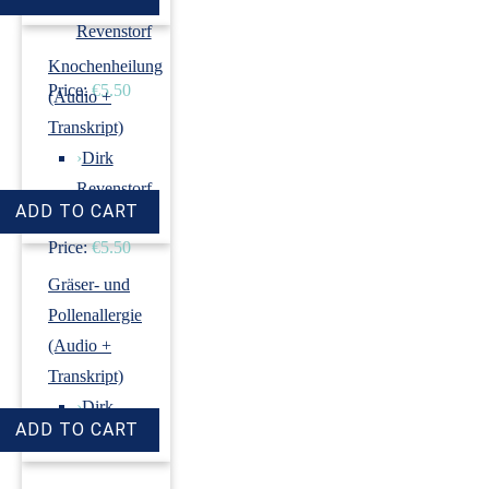
›
Dirk
Revenstorf
Knochenheilung
Price:
€5.50
(Audio +
Transkript)
›
Dirk
Revenstorf
Price:
€5.50
Gräser- und
Pollenallergie
(Audio +
Transkript)
›
Dirk
Revenstorf