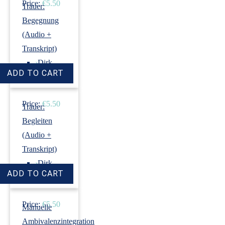
Price:
€5.50
Trauer:
Begegnung
(Audio +
Transkript)
›
Dirk
Revenstorf
Price:
€5.50
Trauer:
Begleiten
(Audio +
Transkript)
›
Dirk
Revenstorf
Price:
€5.50
Manuelle
Ambivalenzintegration