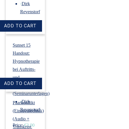
›
Dirk
Revenstorf
Price:
€18.00
Sunset 15
Handout:
Hypnotherapie
bei Auftritts-
und
Prüfungsangst
(Seminarunterlagen)
›
Dirk
Paarkonflikt
Revenstorf
(Einstreutechnik)
(Audio +
Price:
€3.00
Transkript,