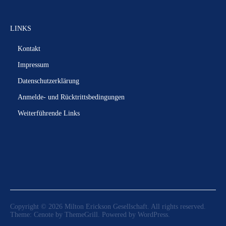
LINKS
Kontakt
Impressum
Datenschutzerklärung
Anmelde- und Rücktrittsbedingungen
Weiterführende Links
Copyright © 2026
Milton Erickson Gesellschaft
. All rights reserved.
Theme:
Cenote
by ThemeGrill. Powered by
WordPress
.