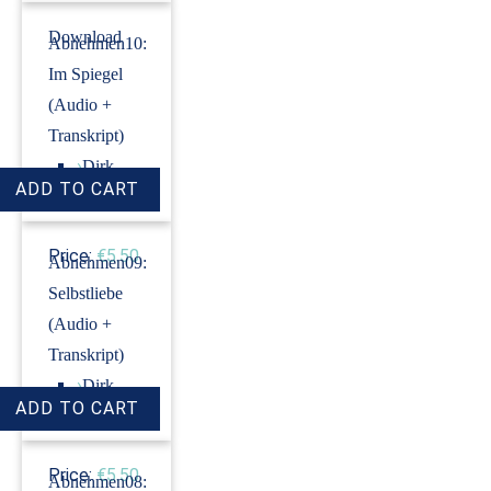
Download
Abnehmen10:
Im Spiegel
(Audio +
Transkript)
›
Dirk
Revenstorf
Price:
€5.50
Abnehmen09:
Selbstliebe
(Audio +
Transkript)
›
Dirk
Revenstorf
Price:
€5.50
Abnehmen08: