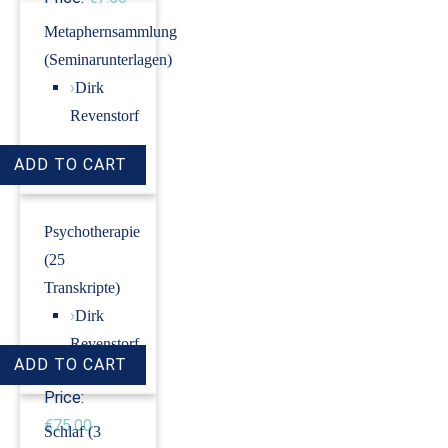
Metaphernsammlung
(Seminarunterlagen)
›
Dirk
Revenstorf
Price:
€7.50
Psychotherapie
(25
Transkripte)
›
Dirk
Revenstorf
Price:
€75.00
Schlaf (3