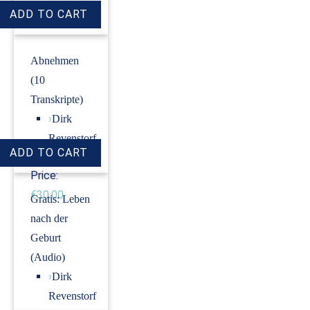
Price:
€6.00
Abnehmen
(10
Transkripte)
›
Dirk
Revenstorf
Price:
€30.00
Gratis: Leben
nach der
Geburt
(Audio)
›
Dirk
Revenstorf