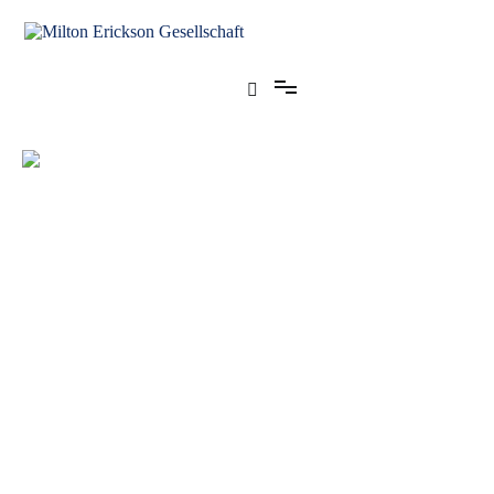
für klinische Hypnose – Regionalstelle Tübingen
Milton Erickson Gesellschaft