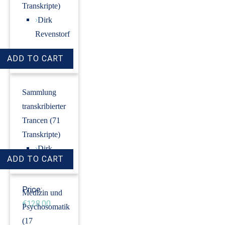
Transkripte)
›
Dirk
Revenstorf
Price:
€9.00
Sammlung
transkribierter
Trancen (71
Transkripte)
›
Dirk
Revenstorf
Price:
Medizin und
€128.00
Psychosomatik
(17