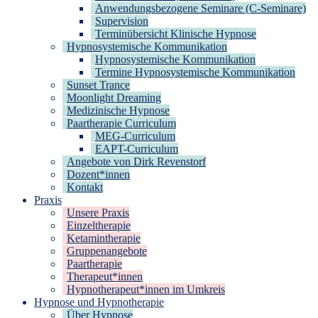
Anwendungsbezogene Seminare (C-Seminare)
Supervision
Terminübersicht Klinische Hypnose
Hypnosystemische Kommunikation
Hypnosystemische Kommunikation
Termine Hypnosystemische Kommunikation
Sunset Trance
Moonlight Dreaming
Medizinische Hypnose
Paartherapie Curriculum
MEG-Curriculum
EAPT-Curriculum
Angebote von Dirk Revenstorf
Dozent*innen
Kontakt
Praxis
Unsere Praxis
Einzeltherapie
Ketamintherapie
Gruppenangebote
Paartherapie
Therapeut*innen
Hypnotherapeut*innen im Umkreis
Hypnose und Hypnotherapie
Über Hypnose