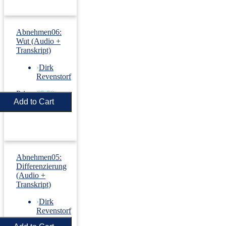
Abnehmen06:
Wut (Audio +
Transkript)
›
Dirk
Revenstorf
Price:
€5.50
Abnehmen05:
Differenzierung
(Audio +
Transkript)
›
Dirk
Revenstorf