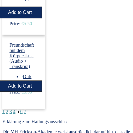
›
Dirk
Revenstorf
Price:
€5.50
Freundschaft
mit dem
Körper: Lust
(Audio +
Transkript)
›
Dirk
Revenstorf
Price:
€5.50
1
2
3
4
5
6
7
Erklärung zum Haftungsausschluss
Die MH Erickson-Akademie weist ausdrücklich darauf hin, dass die