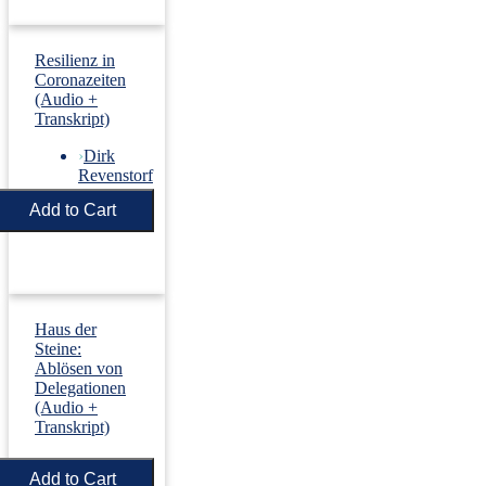
Resilienz in
Coronazeiten
(Audio +
Transkript)
›
Dirk
Revenstorf
Price:
€5.50
Haus der
Steine:
Ablösen von
Delegationen
(Audio +
Transkript)
›
Dirk
Revenstorf