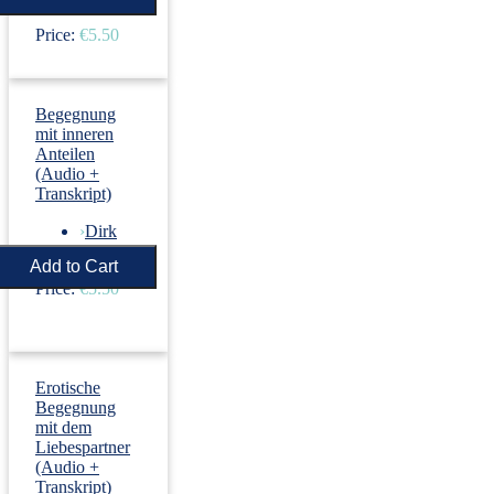
Price:
€5.50
Begegnung
mit inneren
Anteilen
(Audio +
Transkript)
›
Dirk
Revenstorf
Price:
€5.50
Erotische
Begegnung
mit dem
Liebespartner
(Audio +
Transkript)