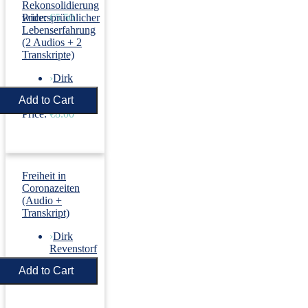
Rekonsolidierung
Price:
widersprüchlicher
€5.50
Lebenserfahrung
(2 Audios + 2
Transkripte)
›
Dirk
Revenstorf
Price:
€8.00
Freiheit in
Coronazeiten
(Audio +
Transkript)
›
Dirk
Revenstorf
Price:
€5.50