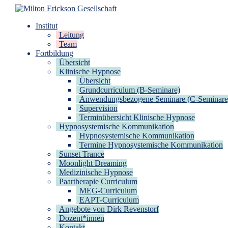
Zum
Inhalt
Milton Erickson Gesellschaft
für klinische Hypnose – Regionalstelle Tübingen
Institut
springen
Leitung
Team
Fortbildung
Übersicht
Klinische Hypnose
Übersicht
Grundcurriculum (B-Seminare)
Anwendungsbezogene Seminare (C-Seminare
Supervision
Terminübersicht Klinische Hypnose
Hypnosystemische Kommunikation
Hypnosystemische Kommunikation
Termine Hypnosystemische Kommunikation
Sunset Trance
Moonlight Dreaming
Medizinische Hypnose
Paartherapie Curriculum
MEG-Curriculum
EAPT-Curriculum
Angebote von Dirk Revenstorf
Dozent*innen
Kontakt