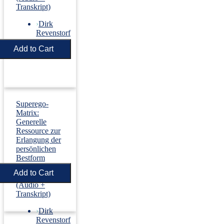
Transkript)
›
Dirk
Revenstorf
Price:
€5.50
Superego-
Matrix:
Generelle
Ressource zur
Erlangung der
persönlichen
Bestform
(nach H.
Melzer)
(Audio +
Transkript)
›
Dirk
Revenstorf