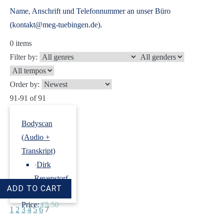
Name, Anschrift und Telefonnummer an unser Büro
(kontakt@meg-tuebingen.de).
0
items
Filter by:
Order by:
91-91 of 91
Bodyscan
(Audio +
Transkript)
›
Dirk
Revenstorf
Price:
€5.50
1
2
3
4
5
6
7