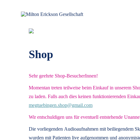
Zum
Inhalt
springen
für klinische Hypnose – Regionalstelle Tübingen
Milton Erickson Gesellschaft
Shop
Sehr geehrte Shop-BesucherInnen!
Momentan treten teilweise beim Einkauf in unserem Shop 
zu laden. Falls auch dies keinen funktionierenden Einka
megtuebingen.shop@gmail.com
Wir entschuldigen uns für eventuell entstehende Unanne
Die vorliegenden
Audioaufnahmen mit beiliegendem Sk
wurden mit Patienten live aufgenommen und anonymisier