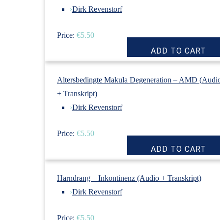
›
Dirk Revenstorf
Price:
€5.50
Altersbedingte Makula Degeneration – AMD (Audi
+ Transkript)
›
Dirk Revenstorf
Price:
€5.50
Harndrang – Inkontinenz (Audio + Transkript)
›
Dirk Revenstorf
Price:
€5.50