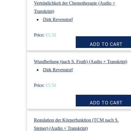
Verträglichkeit der Chemotherapie (Audio +
Transkript)
›
Dirk Revenstorf
Price:
€5.50
Wundheilung (nach S. Fruth) (Audio + Transkript)
›
Dirk Revenstorf
Price:
€5.50
Regulation der Körperfunktion (TCM nach S.
Steiner) (Audio + Transkript)