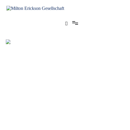
für klinische Hypnose – Regionalstelle Tübingen
Milton Erickson Gesellschaft