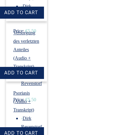
›
Dirk
Revenstorf
Price:
€5.50
Versorgung
des verletzten
Anteiles
(Audio +
Transkript)
›
Dirk
Revenstorf
Psoriasis
Price:
€5.50
(Audio +
Transkript)
›
Dirk
Revenstorf