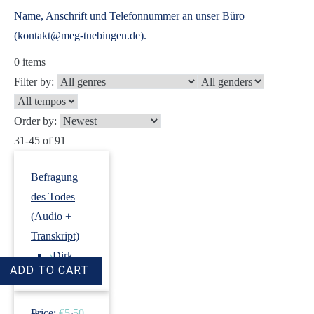
Name, Anschrift und Telefonnummer an unser Büro
(kontakt@meg-tuebingen.de).
0
items
Filter by:
Order by:
31-45 of 91
Befragung
des Todes
(Audio +
Transkript)
›
Dirk
Revenstorf
Price:
€5.50