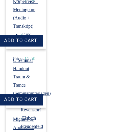
Körperreise –
Meningeom
(Audio +
Transkript)
›
Dirk
Revenstorf
Price:
€5.50
C-Seminar
Handout
Traum &
Trance
(Seminarunterlagen)
›
Dirk
Revenstorf
›
Elsbeth
Migräne (2
Freudenfeld
Audios + 2