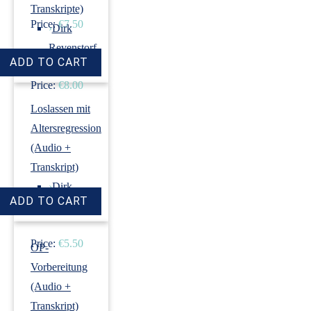
Transkripte)
Price:
€7.50
›
Dirk
Revenstorf
Price:
€8.00
Loslassen mit
Altersregression
(Audio +
Transkript)
›
Dirk
Revenstorf
Price:
€5.50
OP-
Vorbereitung
(Audio +
Transkript)