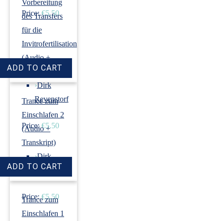
Vorbereitung
Price:
€5.50
des Transfers
für die
Invitrofertilisation
(Audio +
Transkript)
›
Dirk
Revenstorf
Trance zum
Einschlafen 2
Price:
€5.50
(Audio +
Transkript)
›
Dirk
Revenstorf
Price:
€5.50
Trance zum
Einschlafen 1