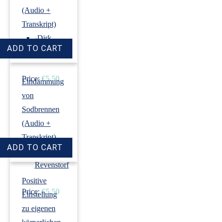
(Audio +
Transkript)
›
Dirk
Revenstorf
Price:
€5.50
Eindämmung
von
Sodbrennen
(Audio +
Transkript)
›
Dirk
Revenstorf
Positive
Price:
€5.50
Einstellung
zu eigenen