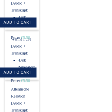
(Audio +
Transkript)
›
Dirk
Revenstorf
Price:
€5.50
Warme Füße
(Audio +
Transkript)
›
Dirk
Revenstorf
Price:
€5.50
Allergische
Reaktion
(Audio +
Transkript)