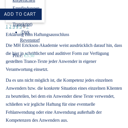
körperlichen
Empfindungen
(Audio +
Transkript)
1
2
3
4
5
6
7
›
Dirk
Erklärung zum Haftungsausschluss
Revenstorf
Die MH Erickson-Akademie weist ausdrücklich darauf hin, dass
die hier in schriftlicher und auditiver Form zur Verfügung
Price:
€5.50
gestellten Trance-Texte jeder Anwender in eigener
Verantwortung einsetzt.
Da es uns nicht möglich ist, die Kompetenz jedes einzelnen
Anwenders bzw. die konkrete Situation eines einzelnen Klienten
zu beurteilen, bei dem ein Anwender diese Texte verwendet,
schließen wir jegliche Haftung für eine eventuelle
Fehlanwendung oder eine Anwendung außerhalb der
Kompetenzen des Anwenders aus.