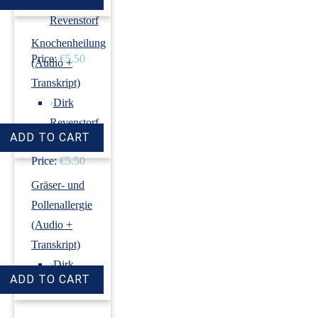
›
Dirk
Revenstorf
Knochenheilung
Price:
€5.50
(Audio +
Transkript)
›
Dirk
Revenstorf
Price:
€5.50
Gräser- und
Pollenallergie
(Audio +
Transkript)
›
Dirk
Revenstorf