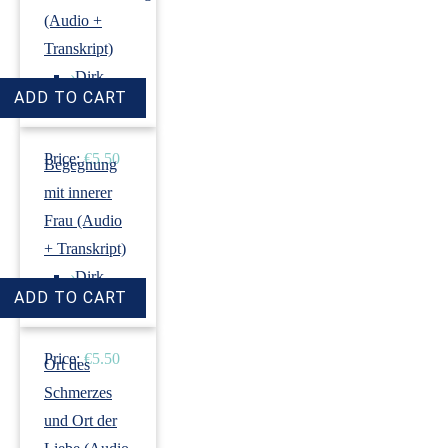
(Audio +
Transkript)
›
Dirk
Revenstorf
Price:
€5.50
Begegnung
mit innerer
Frau (Audio
+ Transkript)
›
Dirk
Revenstorf
Price:
€5.50
Ort des
Schmerzes
und Ort der