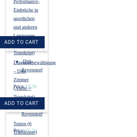
Performance-
Einbrüche in
sportlichen
und anderen
Leistungen
(Audio +
Transkript)
›
Dirk
Diagnosebewältigung
Revenstorf
– Drei
Zimmer
Price:
€5.50
(Audio +
Transkript)
›
Dirk
Revenstorf
Tumor (6
Price:
€5.50
Transkripte)