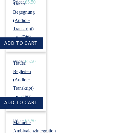
Price:
€5.50
Trauer:
Begegnung
(Audio +
Transkript)
›
Dirk
Revenstorf
Price:
€5.50
Trauer:
Begleiten
(Audio +
Transkript)
›
Dirk
Revenstorf
Price:
€5.50
Manuelle
Ambivalenzintegration