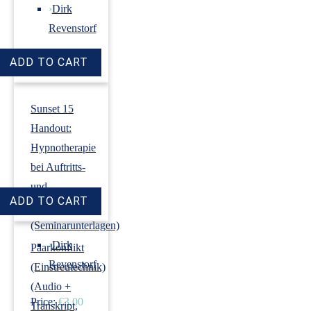
›
Dirk
Revenstorf
Price:
€18.00
Sunset 15
Handout:
Hypnotherapie
bei Auftritts-
und
Prüfungsangst
(Seminarunterlagen)
›
Dirk
Paarkonflikt
Revenstorf
(Einstreutechnik)
(Audio +
Price:
€3.00
Transkript,