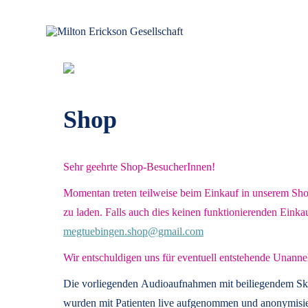
Zum
Inhalt
springen
für klinische Hypnose – Regionalstelle Tübingen
Milton Erickson Gesellschaft
Shop
Sehr geehrte Shop-BesucherInnen!
Momentan treten teilweise beim Einkauf in unserem Shop 
zu laden. Falls auch dies keinen funktionierenden Einka
megtuebingen.shop@gmail.com
Wir entschuldigen uns für eventuell entstehende Unanne
Die vorliegenden
Audioaufnahmen mit beiliegendem Sk
wurden mit Patienten live aufgenommen und anonymisier