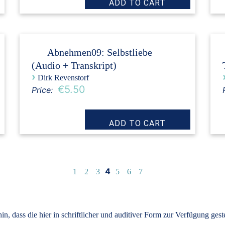
Abnehmen09: Selbstliebe
(Audio + Transkript)
›
Dirk Revenstorf
€5.50
Price:
4
1
2
3
5
6
7
, dass die hier in schriftlicher und auditiver Form zur Verfügung ges