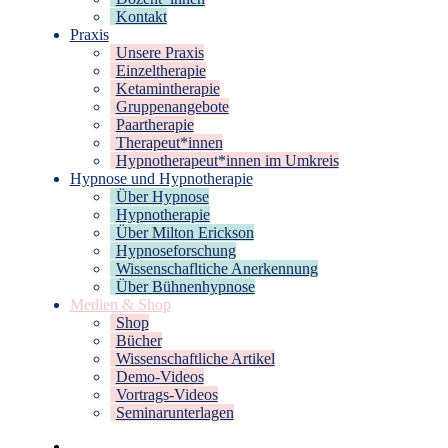
Kontakt
Praxis
Unsere Praxis
Einzeltherapie
Ketamintherapie
Gruppenangebote
Paartherapie
Therapeut*innen
Hypnotherapeut*innen im Umkreis
Hypnose und Hypnotherapie
Über Hypnose
Hypnotherapie
Über Milton Erickson
Hypnoseforschung
Wissenschafltiche Anerkennung
Über Bühnenhypnose
Medien & Shop
Shop
Bücher
Wissenschaftliche Artikel
Demo-Videos
Vortrags-Videos
Seminarunterlagen