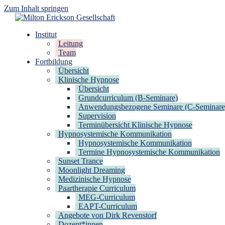
Zum Inhalt springen
Milton Erickson Gesellschaft
für klinische Hypnose – Regionalstelle Tübingen
Institut
Leitung
Team
Fortbildung
Übersicht
Klinische Hypnose
Übersicht
Grundcurriculum (B-Seminare)
Anwendungsbezogene Seminare (C-Seminare
Supervision
Terminübersicht Klinische Hypnose
Hypnosystemische Kommunikation
Hypnosystemische Kommunikation
Termine Hypnosystemische Kommunikation
Sunset Trance
Moonlight Dreaming
Medizinische Hypnose
Paartherapie Curriculum
MEG-Curriculum
EAPT-Curriculum
Angebote von Dirk Revenstorf
Dozent*innen