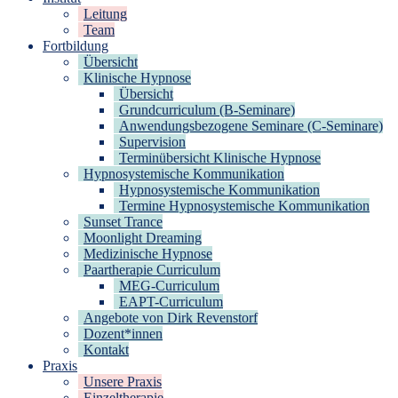
Leitung
Team
Fortbildung
Übersicht
Klinische Hypnose
Übersicht
Grundcurriculum (B-Seminare)
Anwendungsbezogene Seminare (C-Seminare)
Supervision
Terminübersicht Klinische Hypnose
Hypnosystemische Kommunikation
Hypnosystemische Kommunikation
Termine Hypnosystemische Kommunikation
Sunset Trance
Moonlight Dreaming
Medizinische Hypnose
Paartherapie Curriculum
MEG-Curriculum
EAPT-Curriculum
Angebote von Dirk Revenstorf
Dozent*innen
Kontakt
Praxis
Unsere Praxis
Einzeltherapie