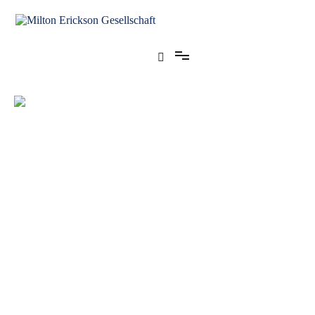
für klinische Hypnose – Regionalstelle Tübingen
Milton Erickson Gesellschaft