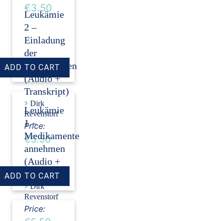
€3.50
Leukämie
2 –
Einladung
der
Stammzellen
(Audio +
Transkript)
›
Dirk
Leukämie
Revenstorf
1 –
Price:
Medikamente
€5.50
annehmen
(Audio +
Transkript)
›
Dirk
Revenstorf
Price: