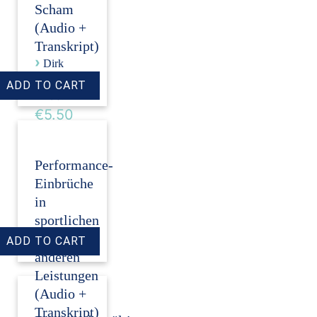
Scham
(Audio +
Transkript)
›
Dirk
Revenstorf
Price:
€5.50
Performance-
Einbrüche
in
sportlichen
und
anderen
Leistungen
(Audio +
Transkript)