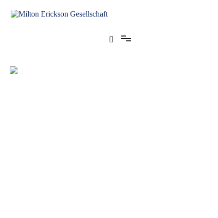
für klinische Hypnose – Regionalstelle Tübingen
Milton Erickson Gesellschaft