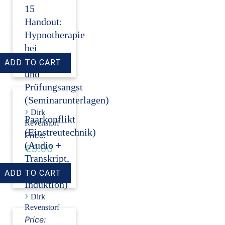
15
Handout:
Hypnotherapie
bei
Auftritts-
und
Prüfungsangst
(Seminarunterlagen)
›
Dirk
Paarkonflikt
Revenstorf
(Einstreutechnik)
Price:
(Audio +
€3.00
Transkript,
ohne
Induktion)
›
Dirk
Revenstorf
Price: