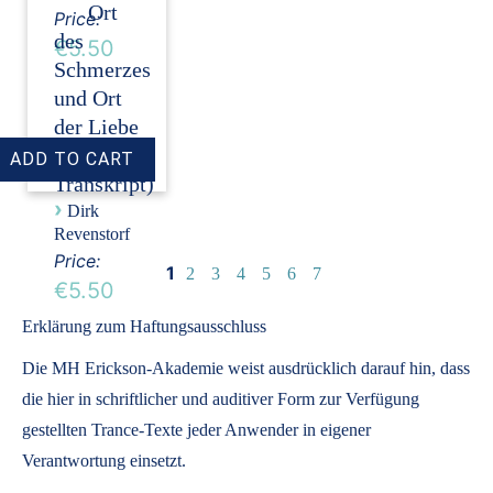
Ort
Price:
des
€5.50
Schmerzes
und Ort
der Liebe
(Audio +
Transkript)
›
Dirk
Revenstorf
Price:
1
2
3
4
5
6
7
€5.50
Erklärung zum Haftungsausschluss
Die MH Erickson-Akademie weist ausdrücklich darauf hin, dass
die hier in schriftlicher und auditiver Form zur Verfügung
gestellten Trance-Texte jeder Anwender in eigener
Verantwortung einsetzt.