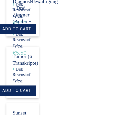
Diagnosebewältigung
›
Dirk
– Drei
Revenstorf
Zimmer
Price:
(Audio +
€5.50
Transkript)
›
Dirk
Revenstorf
Price:
€5.50
Tumor (6
Transkripte)
›
Dirk
Revenstorf
Price:
€18.00
Sunset