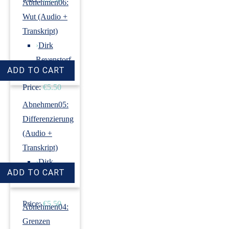
Abnehmen06:
Wut (Audio +
Transkript)
›
Dirk
Revenstorf
Price:
€5.50
Abnehmen05:
Differenzierung
(Audio +
Transkript)
›
Dirk
Revenstorf
Price:
€5.50
Abnehmen04:
Grenzen