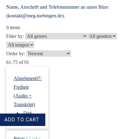
Name, Anschrift und Telefonnummer an unser Büro
(kontakt@meg-tuebingen.de).
0
items
Filter by:
Order by:
61-75 of 91
Abnehmen07:
Freiheit
(Audio +
Transkript)
›
Dirk
Revenstorf
Price:
€5.50