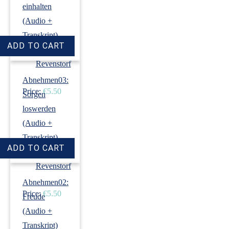
einhalten
(Audio +
Transkript)
›
Dirk
Revenstorf
Abnehmen03:
Price:
€5.50
Sorgen
loswerden
(Audio +
Transkript)
›
Dirk
Revenstorf
Abnehmen02:
Price:
€5.50
Freude
(Audio +
Transkript)