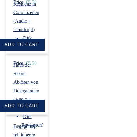
Price:
€5.50
Resilienz in
Coronazeiten
(Audio +
Transkript)
›
Dirk
Revenstorf
Price:
€5.50
Haus der
Steine:
Ablösen von
Delegationen
(Audio +
Transkript)
›
Dirk
Revenstorf
Begegnung
mit inneren