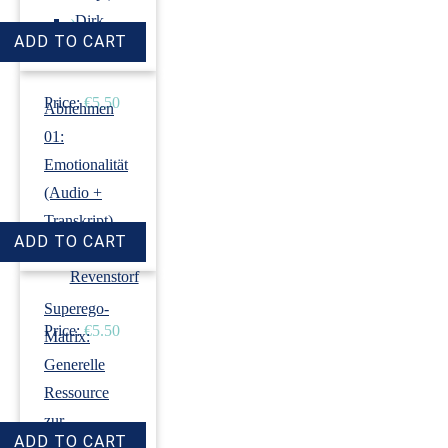
›
Dirk
Revenstorf
Price:
€5.50
Abnehmen
01:
Emotionalität
(Audio +
Transkript)
›
Dirk
Revenstorf
Superego-
Price:
€5.50
Matrix:
Generelle
Ressource
zur